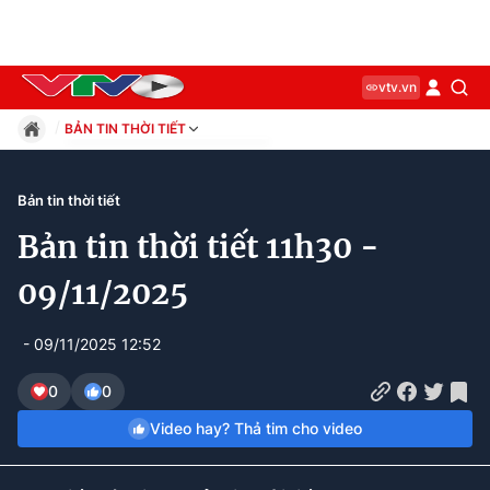
vtv.vn
BẢN TIN THỜI TIẾT
Giáo dục
Pháp luật
Bản tin thời tiết
Thể thao
Bản tin thời tiết 11h30 -
Xã hội
Kinh tế
09/11/2025
Thế giới
Giải trí
- 09/11/2025 12:52
Sức khỏe
Công nghệ
0
0
Video hay? Thả tim cho video