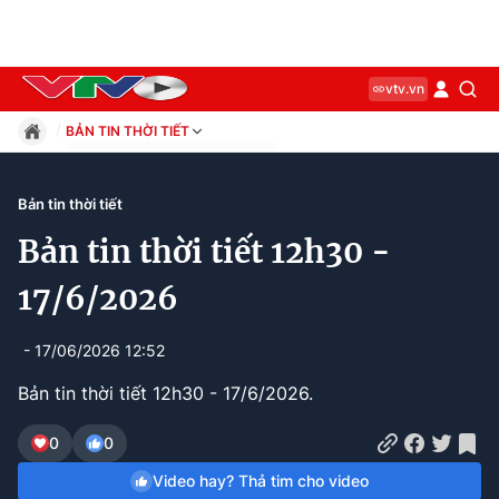
vtv.vn
BẢN TIN THỜI TIẾT
Giáo dục
Pháp luật
Bản tin thời tiết
Thể thao
Bản tin thời tiết 12h30 -
Xã hội
Kinh tế
17/6/2026
Thế giới
Giải trí
- 17/06/2026 12:52
Sức khỏe
Bản tin thời tiết 12h30 - 17/6/2026.
Công nghệ
0
0
Video hay? Thả tim cho video