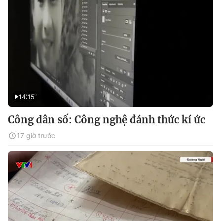
14:15
Công dân số: Công nghệ đánh thức kí ức
17 giờ trước