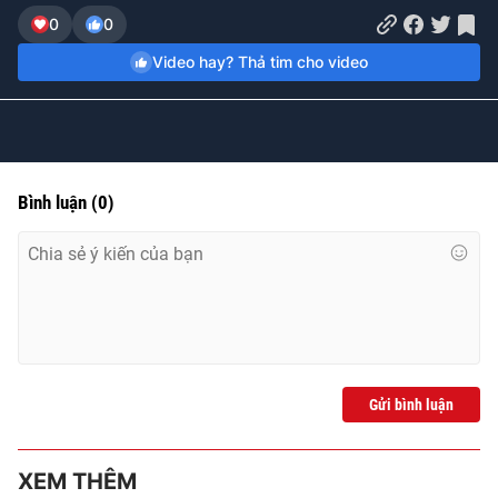
Time
0
0
Video hay? Thả tim cho video
Bình luận
(
0
)
Gửi bình luận
XEM THÊM