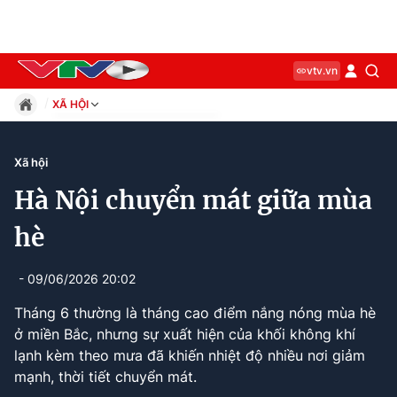
vtv.vn
XÃ HỘI
Giáo dục
Pháp luật
Xã hội
Thể thao
Hà Nội chuyển mát giữa mùa
Xã hội
Kinh tế
hè
Thế giới
Giải trí
- 09/06/2026 20:02
Sức khỏe
Tháng 6 thường là tháng cao điểm nắng nóng mùa hè
Công nghệ
ở miền Bắc, nhưng sự xuất hiện của khối không khí
lạnh kèm theo mưa đã khiến nhiệt độ nhiều nơi giảm
mạnh, thời tiết chuyển mát.
Current
0:11
/
Duration
2:49