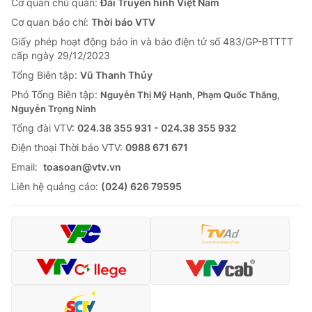
Cơ quan chủ quản:
Đài Truyền hình Việt Nam
Cơ quan báo chí:
Thời báo VTV
Giấy phép hoạt động báo in và báo điện tử số 483/GP-BTTTT
cấp ngày 29/12/2023
Tổng Biên tập:
Vũ Thanh Thủy
Phó Tổng Biên tập:
Nguyễn Thị Mỹ Hạnh, Phạm Quốc Thắng,
Nguyễn Trọng Ninh
Tổng đài VTV:
024.38 355 931 - 024.38 355 932
Ðiện thoại Thời báo VTV:
0988 671 671
Email:
toasoan@vtv.vn
Liên hệ quảng cáo:
(024) 626 79595