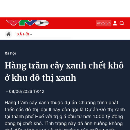
vtv.vn
XÃ HỘI
Giáo dục
Pháp luật
Xã hội
Thể thao
Hàng trăm cây xanh chết khô
Xã hội
Kinh tế
ở khu đô thị xanh
Thế giới
Giải trí
- 08/06/2026 19:42
Sức khỏe
Hàng trăm cây xanh thuộc dự án Chương trình phát
Công nghệ
triển các đô thị loại II hay còn gọi là Dự án Đô thị xanh
tại thành phố Huế với trị giá đầu tư hơn 1.000 tỷ đồng
đang bị chết khô. Tình trạng này đã ảnh hưởng không
Current
0:10
/
Duration
1:19