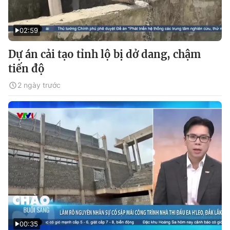
02:59
Dự án cải tạo tỉnh lộ bị dở dang, chậm
tiến độ
2 ngày trước
00:35