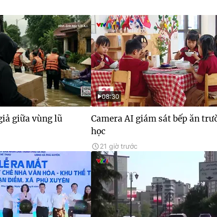
08:30
giả giữa vùng lũ
Camera AI giám sát bếp ăn trư
học
21 giờ trước