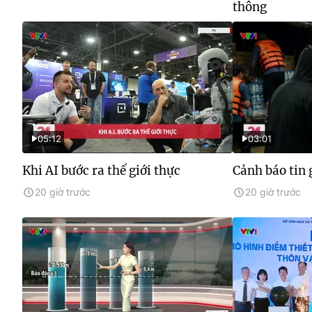
thông
05:12
03:01
Khi AI bước ra thế giới thực
Cảnh báo tin 
20 giờ trước
20 giờ trước