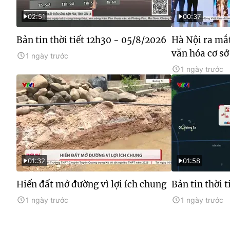
02:51
00:37
Bản tin thời tiết 12h30 - 05/8/2026
Hà Nội ra mắt
văn hóa cơ sở
1 ngày trước
1 ngày trước
01:32
01:58
Hiến đất mở đường vì lợi ích chung
Bản tin thời 
1 ngày trước
1 ngày trước