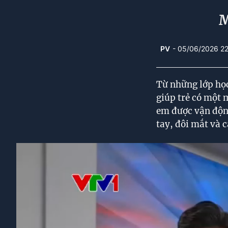
M
PV
- 05/06/2026 2
Từ những lớp học
giúp trẻ có một 
em được vận động
tay, đôi mắt và 