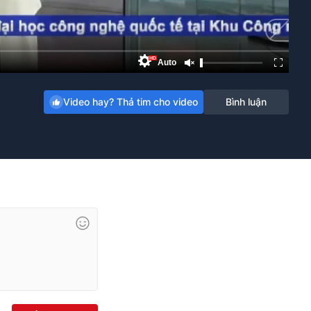
HD
Auto
Video hay? Thả tim cho video
Bình luận