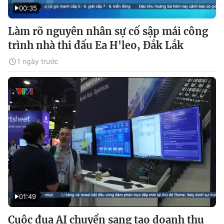
00:35
Làm rõ nguyên nhân sự cố sập mái công
trình nhà thi đấu Ea H'leo, Đắk Lắk
1 ngày trước
01:49
Cuộc đua AI chuyển sang tạo doanh thu