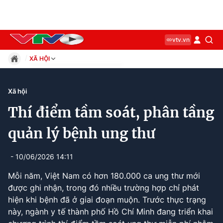
vtv.vn
XÃ HỘI
Giáo dục
Pháp luật
Xã hội
Thể thao
Thí điểm tầm soát, phân tầng
Xã hội
Kinh tế
quản lý bệnh ung thư
Thế giới
Giải trí
- 10/06/2026 14:11
Sức khỏe
Mỗi năm, Việt Nam có hơn 180.000 ca ung thư mới
Công nghệ
được ghi nhận, trong đó nhiều trường hợp chỉ phát
hiện khi bệnh đã ở giai đoạn muộn. Trước thực trạng
này, ngành y tế thành phố Hồ Chí Minh đang triển khai
Current
0:10
/
Duration
2:12