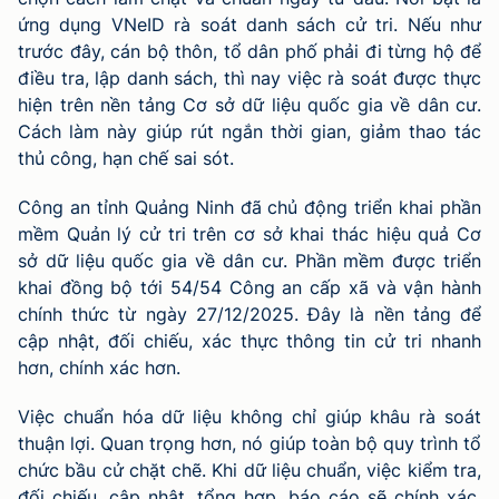
ứng dụng VNeID rà soát danh sách cử tri. Nếu như
trước đây, cán bộ thôn, tổ dân phố phải đi từng hộ để
điều tra, lập danh sách, thì nay việc rà soát được thực
hiện trên nền tảng Cơ sở dữ liệu quốc gia về dân cư.
Cách làm này giúp rút ngắn thời gian, giảm thao tác
thủ công, hạn chế sai sót.
Công an tỉnh Quảng Ninh đã chủ động triển khai phần
mềm Quản lý cử tri trên cơ sở khai thác hiệu quả Cơ
sở dữ liệu quốc gia về dân cư. Phần mềm được triển
khai đồng bộ tới 54/54 Công an cấp xã và vận hành
chính thức từ ngày 27/12/2025. Đây là nền tảng để
cập nhật, đối chiếu, xác thực thông tin cử tri nhanh
hơn, chính xác hơn.
Việc chuẩn hóa dữ liệu không chỉ giúp khâu rà soát
thuận lợi. Quan trọng hơn, nó giúp toàn bộ quy trình tổ
chức bầu cử chặt chẽ. Khi dữ liệu chuẩn, việc kiểm tra,
đối chiếu, cập nhật, tổng hợp, báo cáo sẽ chính xác,