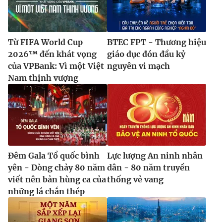
Từ FIFA World Cup
BTEC FPT - Thương hiệu
2026™ đến khát vọng
giáo dục đón đầu kỷ
của VPBank: Vì một Việt
nguyên vi mạch
Nam thịnh vượng
Đêm Gala Tổ quốc bình
Lực lượng An ninh nhân
yên - Dòng chảy 80 năm
dân - 80 năm truyền
viết nên bản hùng ca của
thống vẻ vang
những lá chắn thép