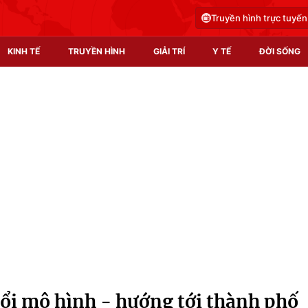
Truyền hình trực tuyến
KINH TẾ
TRUYỀN HÌNH
GIẢI TRÍ
Y TẾ
ĐỜI SỐNG
Pháp luật
Y tế
Truyền hình
Multimedia
Phim VTV
Video
Hậu trường
Shorts video
Nhân vật
Podcast
Khán giả
EMagazine
Giải sao mai
Photo
ổi mô hình - hướng tới thành phố
Infographic