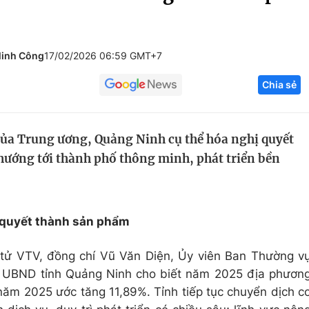
Góc ảnh
Minh Công
17/02/2026 06:59 GMT+7
Giáo dục
Công nghệ
Chia sẻ
Tuyển sinh
Hitech Công ng
Học trực tuyến
Sản phẩm
của Trung ương, Quảng Ninh cụ thể hóa nghị quyết
g
Thị trường
hướng tới thành phố thông minh, phát triển bền
Tư vấn
ị quyết thành sản phẩm
 tử VTV, đồng chí Vũ Văn Diện, Ủy viên Ban Thường v
ực UBND tỉnh Quảng Ninh cho biết năm 2025 địa phươn
năm 2025 ước tăng 11,89%. Tỉnh tiếp tục chuyển dịch c