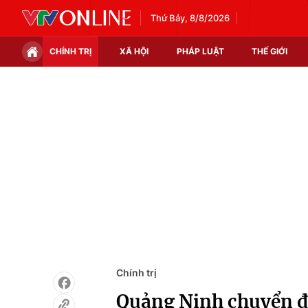
Thứ Bảy, 8/8/2026
CHÍNH TRỊ
XÃ HỘI
PHÁP LUẬT
THẾ GIỚI
Chính trị
Xã hội
Thế giới
Kinh tế
Tin tức
Tài chính
Thế giới đó đây
Thị trường
Câu chuyện quốc tế
Góc doanh nghiệp
Dữ liệu và đời sống
Chính trị
Quảng Ninh chuyển đ