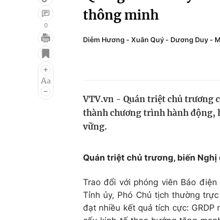
thông minh
0
Diễm Hương - Xuân Quý - Dương Duy - 
Giải trí
Đời sống
Điện ảnh
Du lịch
Âm nhạc
Làm đẹp
VTV.vn - Quán triệt chủ trương 
Sao
Chất lượng cuộc sốn
thành chương trình hành động, 
vững.
Quán triệt chủ trương, biến Ngh
Trao đổi với phóng viên Báo điện
Tỉnh ủy, Phó Chủ tịch thường tr
đạt nhiều kết quả tích cực: GRDP 