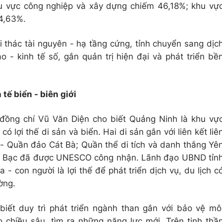
u vực công nghiệp và xây dựng chiếm 46,18%; khu vự
 4,63%.
 thác tài nguyên - hạ tầng cứng, tỉnh chuyển sang dịc
o - kinh tế số, gắn quản trị hiện đại và phát triển bề
tế biển - biên giới
đồng chí Vũ Văn Diện cho biết Quảng Ninh là khu vự
có lợi thế di sản và biển. Hai di sản gắn với liên kết liê
 - Quần đảo Cát Bà; Quần thể di tích và danh thắng Yê
ếp Bạc đã được UNESCO công nhận. Lãnh đạo UBND tỉn
 - con người là lợi thế để phát triển dịch vụ, du lịch c
ờng.
 biết duy trì phát triển ngành than gắn với bảo vệ mô
o chiều sâu, tìm ra những năng lực mới. Trên tinh thầ