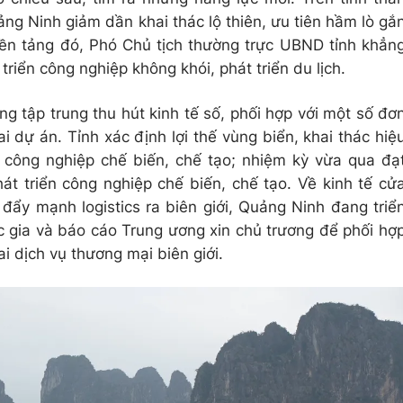
ng Ninh giảm dần khai thác lộ thiên, ưu tiên hầm lò gắ
ền tảng đó, Phó Chủ tịch thường trực UBND tỉnh khẳn
triển công nghiệp không khói, phát triển du lịch.
g tập trung thu hút kinh tế số, phối hợp với một số đơ
ai dự án. Tỉnh xác định lợi thế vùng biển, khai thác hiệ
 công nghiệp chế biến, chế tạo; nhiệm kỳ vừa qua đạ
át triển công nghiệp chế biến, chế tạo. Về kinh tế cử
 đẩy mạnh logistics ra biên giới, Quảng Ninh đang triể
c gia và báo cáo Trung ương xin chủ trương để phối hợ
i dịch vụ thương mại biên giới.