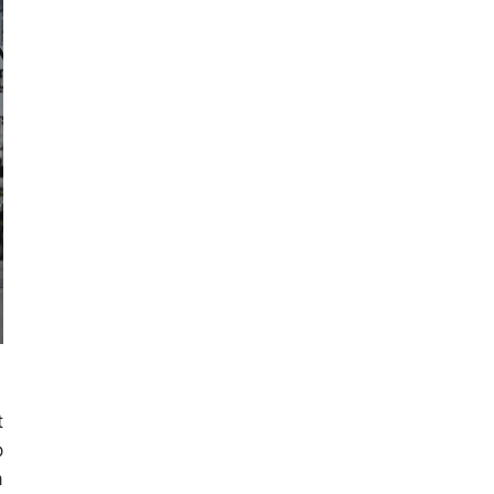
t
p
à