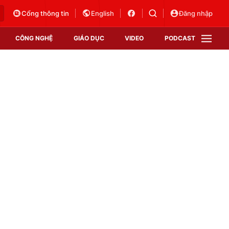
Cổng thông tin
English
Đăng nhập
CÔNG NGHỆ
GIÁO DỤC
VIDEO
PODCAST
VTV Money
VTV Thể thao
VTV Sức khoẻ
Bất động sản
Thị trường 24h
Tấm lòng Việt
Vươn mình bằng AI
VTV4
VTV8
VTV9
Lịch phát sóng
Giao lưu trực tuyến
Sự kiện