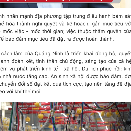
ỉnh nhấn mạnh địa phương tập trung điều hành bám sá
ể hóa thành nghị quyết và kế hoạch, gắn mục tiêu vớ
 mốc việc - mốc thời gian; việc thuộc thẩm quyền củ
i để bảo đảm mục tiêu đã đặt ra được hoàn thành.
cách làm của Quảng Ninh là triển khai đồng bộ, quyế
 mạnh đoàn kết, tinh thần chủ động, sáng tạo của cả h
iệm vụ phát triển kinh tế - xã hội. Du lịch phục hồi; ki
 nhà nước tăng cao. An sinh xã hội được bảo đảm, đờ
chuyển đổi số đạt kết quả tích cực, tạo nền tảng để đị
o với khí thế mới.