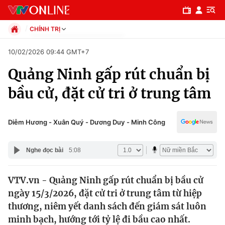
CHÍNH TRỊ
Chính trị
10/02/2026 09:44 GMT+7
Xã hội
Quảng Ninh gấp rút chuẩn bị
Pháp luật
Chuyên mục
Kinh tế
bầu cử, đặt cử tri ở trung tâm
Thể thao
Chính trị
Truyền hình
Văn hóa - Giải trí
Diễm Hương - Xuân Quý - Dương Duy - Minh Công
Xã hội
Y tế
Đời sống
Nghe đọc bài
5:08
Pháp luật
Công nghệ
Giáo dục
VTV.vn - Quảng Ninh gấp rút chuẩn bị bầu cử
Y tế
ngày 15/3/2026, đặt cử tri ở trung tâm từ hiệp
thương, niêm yết danh sách đến giám sát luôn
Thế giới
minh bạch, hướng tới tỷ lệ đi bầu cao nhất.