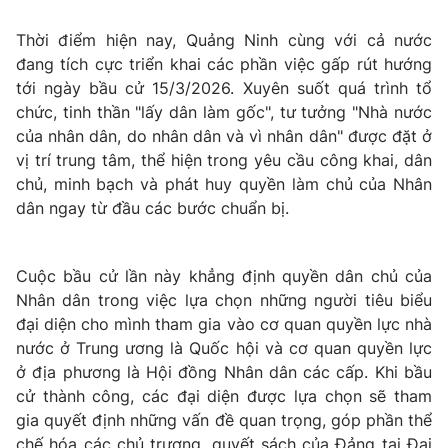
Tin tức
Thời điểm hiện nay, Quảng Ninh cùng với cả nước
Kinh tế
đang tích cực triển khai các phần việc gấp rút hướng
Thế giới đó đây
Tài chính
tới ngày bầu cử 15/3/2026. Xuyên suốt quá trình tổ
Dữ liệu và đời sống
Câu chuyện quốc tế
chức, tinh thần "lấy dân làm gốc", tư tưởng "Nhà nước
Thị trường
của nhân dân, do nhân dân và vì nhân dân" được đặt ở
Truyền hình
vị trí trung tâm, thể hiện trong yêu cầu công khai, dân
Góc doanh nghiệp
chủ, minh bạch và phát huy quyền làm chủ của Nhân
Phim VTV
dân ngay từ đầu các bước chuẩn bị.
Giải trí
Hậu trường
Điện ảnh
Đời sống
Cuộc bầu cử lần này khẳng định quyền dân chủ của
Nhân vật
Âm nhạc
Nhân dân trong việc lựa chọn những người tiêu biểu
Du lịch
Khán giả
đại diện cho mình tham gia vào cơ quan quyền lực nhà
Giáo dục
Sao
nước ở Trung ương là Quốc hội và cơ quan quyền lực
Làm đẹp
Giải sao mai
ở địa phương là Hội đồng Nhân dân các cấp. Khi bầu
Tuyển sinh
Công nghệ
Chất lượng cuộc sống
cử thành công, các đại diện được lựa chọn sẽ tham
Học trực tuyến
gia quyết định những vấn đề quan trọng, góp phần thể
Hitech Công nghệ tương lai
chế hóa các chủ trương, quyết sách của Đảng tại Đại