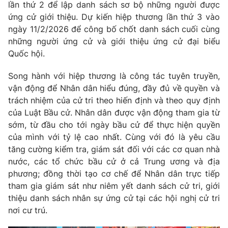
lần thứ 2 để lập danh sách sơ bộ những người được
Thị trường 24h
Tấm lòng Việt
ứng cử giới thiệu. Dự kiến hiệp thương lần thứ 3 vào
ngày 11/2/2026 để công bố chốt danh sách cuối cùng
VTV4
Vươn mình bằng AI
những người ứng cử và giới thiệu ứng cử đại biểu
Quốc hội.
VTV9
VTV8
Song hành với hiệp thương là công tác tuyên truyền,
vận động để Nhân dân hiểu đúng, đầy đủ về quyền và
Liên hệ tòa soạn
English
trách nhiệm của cử tri theo hiến định và theo quy định
của Luật Bầu cử. Nhân dân được vận động tham gia từ
sớm, từ đầu cho tới ngày bầu cử để thực hiện quyền
của mình với tỷ lệ cao nhất. Cùng với đó là yêu cầu
THỜI BÁO VTV
tăng cường kiểm tra, giám sát đối với các cơ quan nhà
nước, các tổ chức bầu cử ở cả Trung ương và địa
phương; đồng thời tạo cơ chế để Nhân dân trực tiếp
Theo dõi báo trên
tham gia giám sát như niêm yết danh sách cử tri, giới
thiệu danh sách nhân sự ứng cử tại các hội nghị cử tri
Cơ quan chủ quản:
Đài Truyền hình Việt Nam
nơi cư trú.
Cơ quan báo chí:
Thời báo VTV