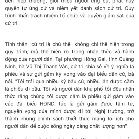
đến hiệp thương, giới thiệu người ứng cử, phát huy
quyền tự ứng cử và niêm yết danh sách cử tri. Quy
trình nhấn trách nhiệm tổ chức và quyền giám sát của
® Cấm sao chép dưới mọi hình thức nếu không có sự chấp
cử tri.
thuận bằng văn bản. Ghi rõ nguồn VTV.vn khi phát hành lại
thông tin từ website này.
Tinh thần "cử tri là chủ thể" không chỉ thể hiện trong
quy trình, mà thể hiện rõ trong nhận thức và hành
động của người dân. Tại phường Hồng Gai, tỉnh Quảng
Ninh, bà Vũ Thị Thanh Vân, cử tri chia sẻ về ý nghĩa lá
phiếu và sự gửi gắm kỳ vọng vào đại biểu dân cử, bà
nói: "Tôi trải qua nhiều kỳ bầu cử, nhiều lần được cầm
lá phiếu đi bầu. Tôi và người dân khu phố tôi đều nhận
thức rằng chúng tôi được cầm lá phiếu gửi gắm vào
các đại biểu HĐND, tức là gửi gắm được tâm tư,
nguyện vọng của mình được đi tới Nghị trường, trở
thành những chính sách thiết thực mang lợi ích cho
người dân để cuộc sống ngày càng chất lượng hơn"