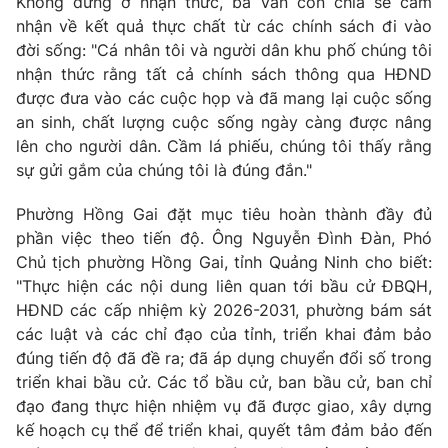
Không dừng ở nhận thức, bà Vân còn chia sẻ cảm
nhận về kết quả thực chất từ các chính sách đi vào
đời sống: "Cá nhân tôi và người dân khu phố chúng tôi
nhận thức rằng tất cả chính sách thông qua HĐND
được đưa vào các cuộc họp và đã mang lại cuộc sống
an sinh, chất lượng cuộc sống ngày càng được nâng
lên cho người dân. Cầm lá phiếu, chúng tôi thấy rằng
sự gửi gắm của chúng tôi là đúng đắn."
Phường Hồng Gai đặt mục tiêu hoàn thành đầy đủ
phần việc theo tiến độ. Ông Nguyễn Đình Đàn, Phó
Chủ tịch phường Hồng Gai, tỉnh Quảng Ninh cho biết:
"Thực hiện các nội dung liên quan tới bầu cử ĐBQH,
HĐND các cấp nhiệm kỳ 2026-2031, phường bám sát
các luật và các chỉ đạo của tỉnh, triển khai đảm bảo
đúng tiến độ đã đề ra; đã áp dụng chuyển đổi số trong
triển khai bầu cử. Các tổ bầu cử, ban bầu cử, ban chỉ
đạo đang thực hiện nhiệm vụ đã được giao, xây dựng
kế hoạch cụ thể để triển khai, quyết tâm đảm bảo đến