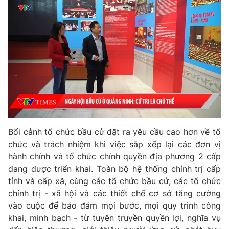
Giấy phép hoạt động báo in và báo điện tử số 483/GP-BTTTT
cấp ngày 29/12/2023
Tổng Biên tập:
Vũ Thanh Thủy
Phó Tổng Biên tập:
Nguyễn Thị Mỹ Hạnh, Phạm Quốc Thắng,
Nguyễn Trọng Ninh
Tổng đài VTV:
024.38 355 931 - 024.38 355 932
Ðiện thoại Thời báo VTV:
024.66 897 897
Email:
toasoan@vtv.vn
Liên hệ quảng cáo:
024-7300.7108
Bối cảnh tổ chức bầu cử đặt ra yêu cầu cao hơn về tổ
chức và trách nhiệm khi việc sắp xếp lại các đơn vị
hành chính và tổ chức chính quyền địa phương 2 cấp
đang được triển khai. Toàn bộ hệ thống chính trị cấp
tỉnh và cấp xã, cùng các tổ chức bầu cử, các tổ chức
chính trị - xã hội và các thiết chế cơ sở tăng cường
vào cuộc để bảo đảm mọi bước, mọi quy trình công
khai, minh bạch - từ tuyên truyền quyền lợi, nghĩa vụ