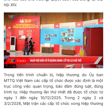
Giao lưu trực tuyến
hội XIV.
Sản phẩm
Lịch phát sóng
Thị trường
Tư vấn
Chuyên mục khác
Emagazine
Podcast
Photo
Infographic
Video
Shorts video
Trong tiến trình chuẩn bị, hiệp thương do Ủy ban
MTTQ Việt Nam các cấp tổ chức được xác định là một
VTV Money
VTV Thể thao
trục công việc quan trọng, bảo đảm đúng luật, đúng
trình tự. Hiệp thương lần thứ nhất đã được tổ chức từ
VTV Sức khoẻ
Bất động sản
ngày 1 đến ngày 10/12/2025. Trong 2 ngày 2 và
3/2/2026, Mặt trận các cấp tổ chức xong hiệp thương