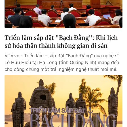
Giao lưu trực tuyến
Sản phẩm
Lịch phát sóng
Thị trường
Tư vấn
Triển lãm sắp đặt "Bạch Đằng": Khi lịch
Chuyên mục khác
sử hóa thân thành không gian di sản
Emagazine
Podcast
VTV.vn - Triển lãm - sắp đặt "Bạch Đằng" của nghệ sĩ
Lê Hữu Hiếu tại Hạ Long (tỉnh Quảng Ninh) mang đến
Photo
Infographic
cho công chúng một trải nghiệm nghệ thuật mới mẻ.
Video
Shorts video
VTV Money
VTV Thể thao
VTV Sức khoẻ
Bất động sản