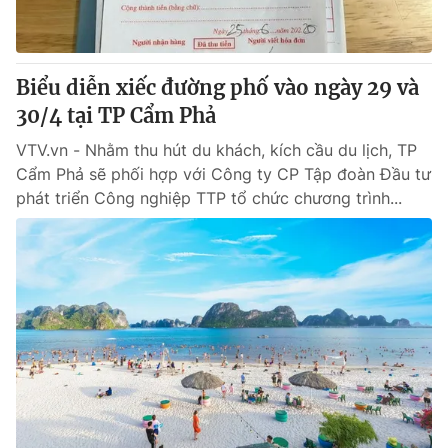
Giấy phép hoạt động báo in và báo điện tử số 483/GP-BTTTT
cấp ngày 29/12/2023
Tổng Biên tập:
Vũ Thanh Thủy
Biểu diễn xiếc đường phố vào ngày 29 và
Phó Tổng Biên tập:
Nguyễn Thị Mỹ Hạnh, Phạm Quốc Thắng,
30/4 tại TP Cẩm Phả
Nguyễn Trọng Ninh
Tổng đài VTV:
024.38 355 931 - 024.38 355 932
VTV.vn - Nhằm thu hút du khách, kích cầu du lịch, TP
Ðiện thoại Thời báo VTV:
024.66 897 897
Cẩm Phả sẽ phối hợp với Công ty CP Tập đoàn Đầu tư
Email:
toasoan@vtv.vn
phát triển Công nghiệp TTP tổ chức chương trình...
Liên hệ quảng cáo:
024-7300.7108