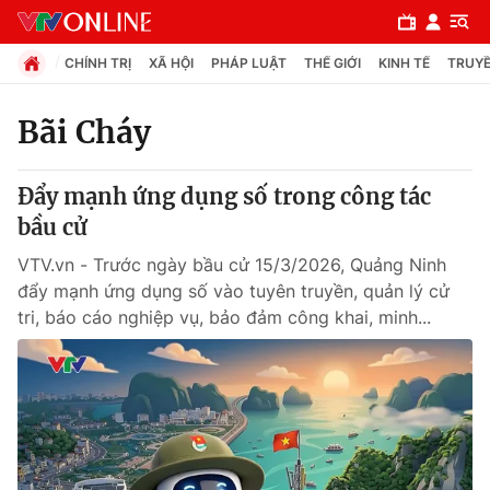
CHÍNH TRỊ
XÃ HỘI
PHÁP LUẬT
THẾ GIỚI
KINH TẾ
TRUYỀ
Bãi Cháy
Chuyên mục
Đẩy mạnh ứng dụng số trong công tác
Chính trị
bầu cử
VTV.vn - Trước ngày bầu cử 15/3/2026, Quảng Ninh
Xã hội
đẩy mạnh ứng dụng số vào tuyên truyền, quản lý cử
tri, báo cáo nghiệp vụ, bảo đảm công khai, minh...
Pháp luật
Y tế
Thế giới