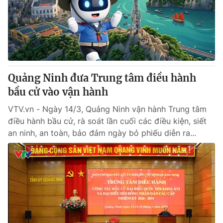
Tin tức
Kinh tế
Thế giới đó đây
Tài chính
Dữ liệu và đời sống
Câu chuyện quốc tế
Thị trường
Quảng Ninh đưa Trung tâm điều hành
Truyền hình
Góc doanh nghiệp
bầu cử vào vận hành
Phim VTV
Giải trí
VTV.vn - Ngày 14/3, Quảng Ninh vận hành Trung tâm
Hậu trường
điều hành bầu cử, rà soát lần cuối các điều kiện, siết
Điện ảnh
an ninh, an toàn, bảo đảm ngày bỏ phiếu diễn ra...
Đời sống
Nhân vật
Âm nhạc
Du lịch
Khán giả
Giáo dục
Sao
Làm đẹp
Giải sao mai
Tuyển sinh
Công nghệ
Chất lượng cuộc sống
Học trực tuyến
Hitech Công nghệ tương lai