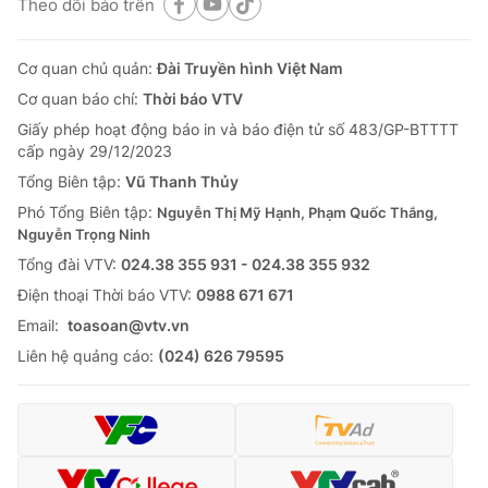
Theo dõi báo trên
Cơ quan chủ quản:
Đài Truyền hình Việt Nam
Cơ quan báo chí:
Thời báo VTV
Giấy phép hoạt động báo in và báo điện tử số 483/GP-BTTTT
cấp ngày 29/12/2023
Tổng Biên tập:
Vũ Thanh Thủy
Phó Tổng Biên tập:
Nguyễn Thị Mỹ Hạnh, Phạm Quốc Thắng,
Nguyễn Trọng Ninh
Tổng đài VTV:
024.38 355 931 - 024.38 355 932
Ðiện thoại Thời báo VTV:
0988 671 671
Email:
toasoan@vtv.vn
Liên hệ quảng cáo:
(024) 626 79595