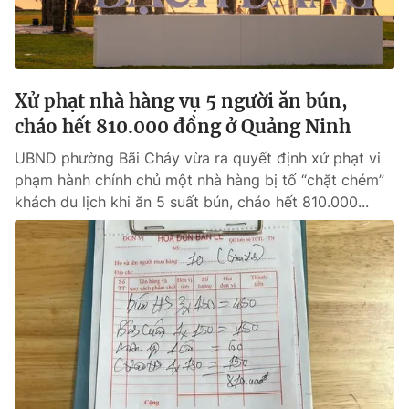
Thị trường 24h
Tấm lòng Việt
VTV4
Vươn mình bằng AI
Xử phạt nhà hàng vụ 5 người ăn bún,
VTV9
VTV8
cháo hết 810.000 đồng ở Quảng Ninh
UBND phường Bãi Cháy vừa ra quyết định xử phạt vi
Liên hệ tòa soạn
English
phạm hành chính chủ một nhà hàng bị tố “chặt chém”
khách du lịch khi ăn 5 suất bún, cháo hết 810.000...
THỜI BÁO VTV
Theo dõi báo trên
Cơ quan chủ quản:
Đài Truyền hình Việt Nam
Cơ quan báo chí:
Thời báo VTV