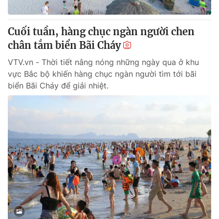
® Cấm sao chép dưới mọi hình thức nếu không có sự chấp
Cuối tuần, hàng chục ngàn người chen
thuận bằng văn bản. Ghi rõ nguồn VTV.vn khi phát hành lại
chân tắm biển Bãi Cháy
thông tin từ website này.
VTV.vn - Thời tiết nắng nóng những ngày qua ở khu
vực Bắc bộ khiến hàng chục ngàn người tìm tới bãi
biển Bãi Cháy để giải nhiệt.