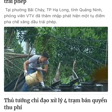
trái phép
Tại phường Bãi Cháy, TP Hạ Long, tỉnh Quảng Ninh,
phóng viên VTV đã thâm nhập phát hiện một tụ điểm
pha chế xăng dầu trái phép.
Thủ tướng chỉ đạo xử lý 4 trạm bán quyền
thu phí