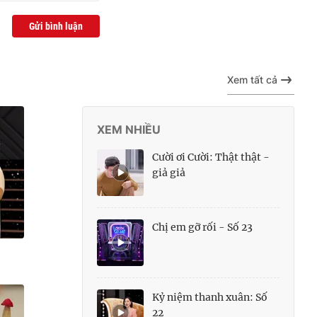
Gửi bình luận
Xem tất cả
XEM NHIỀU
Cười ơi Cười: Thật thật -
giả giả
Chị em gỡ rối - Số 23
Kỷ niệm thanh xuân: Số
22