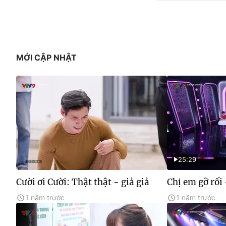
MỚI CẬP NHẬT
25:29
Cười ơi Cười: Thật thật - giả giả
Chị em gỡ rối 
1 năm trước
1 năm trước