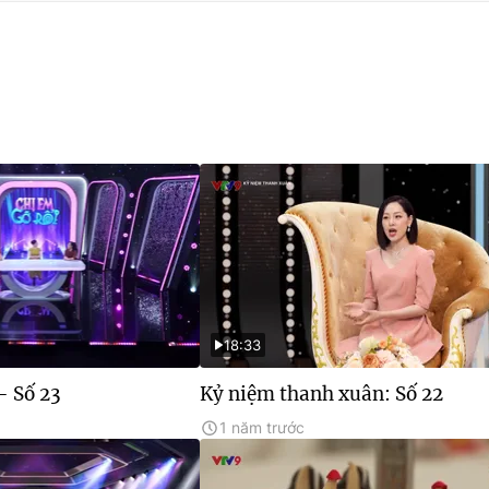
18:33
- Số 23
Kỷ niệm thanh xuân: Số 22
1 năm trước