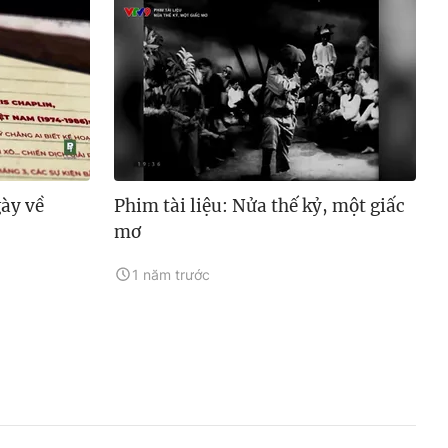
gày về
Phim tài liệu: Nửa thế kỷ, một giấc
mơ
1 năm trước