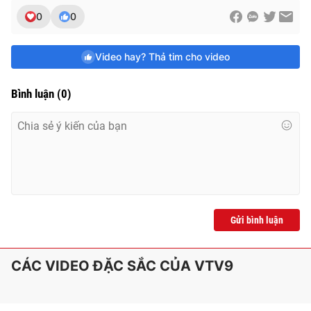
e
0
0
Video hay? Thả tim cho video
Bình luận
(
0
)
Gửi bình luận
CÁC VIDEO ĐẶC SẮC CỦA VTV9