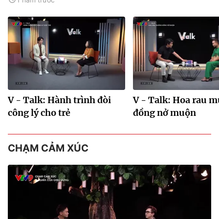
V - Talk: Hành trình đòi
V - Talk: Hoa rau 
công lý cho trẻ
đồng nở muộn
CHẠM CẢM XÚC