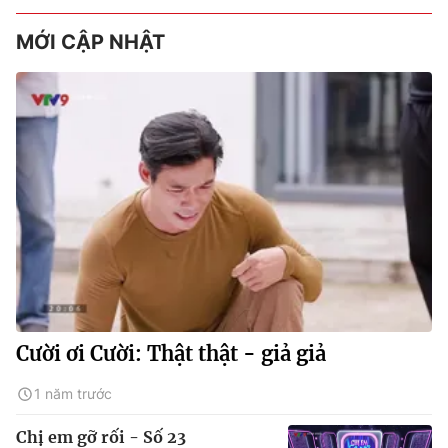
MỚI CẬP NHẬT
Cười ơi Cười: Thật thật - giả giả
1 năm trước
Chị em gỡ rối - Số 23