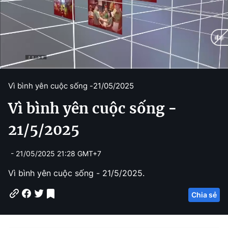
C
0:05
/
D
14:43
Vì bình yên cuộc sống -
21/05/2025
u
u
Vì bình yên cuộc sống -
r
r
r
a
21/5/2025
e
t
- 21/05/2025 21:28 GMT+7
n
i
t
o
Vì bình yên cuộc sống - 21/5/2025.
T
n
Chia sẻ
i
m