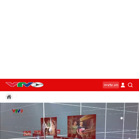
vtv.vn