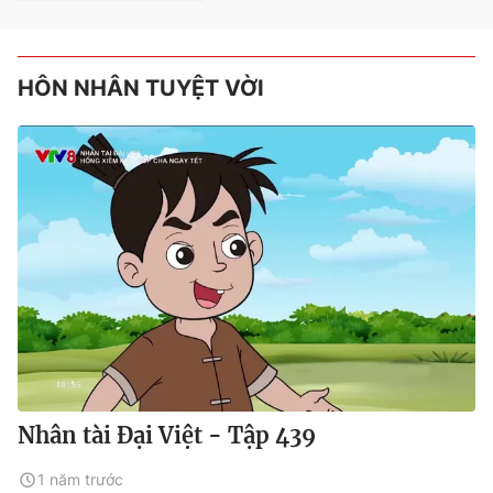
HÔN NHÂN TUYỆT VỜI
Nhân tài Đại Việt - Tập 439
1 năm trước