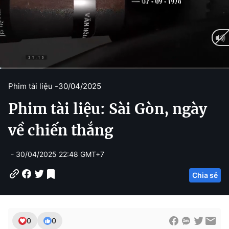
C
0:07
/
D
59:51
Phim tài liệu -
30/04/2025
u
u
Phim tài liệu: Sài Gòn, ngày
r
r
r
a
về chiến thắng
e
t
- 30/04/2025 22:48 GMT+7
n
i
t
o
Chia sẻ
T
n
i
m
0
0