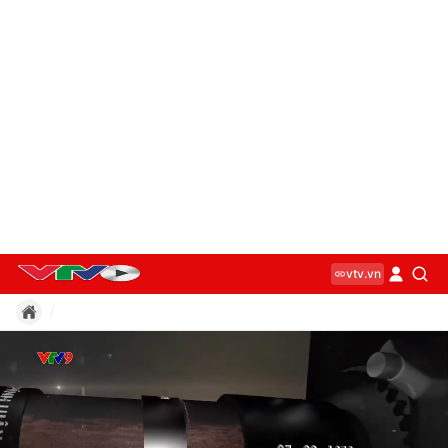
vtv.vn