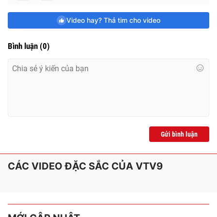
e
Video hay? Thả tim cho video
Bình luận
(
0
)
Gửi bình luận
CÁC VIDEO ĐẶC SẮC CỦA VTV9