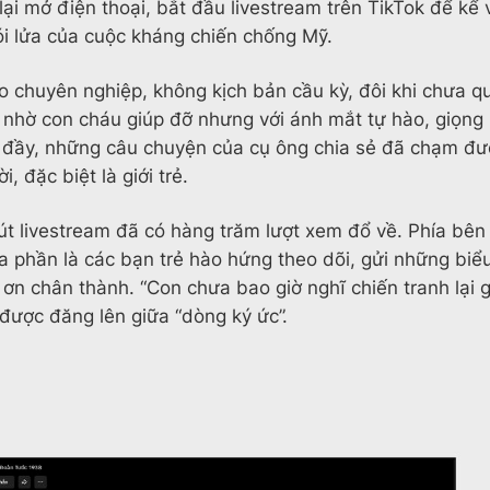
 lại mở điện thoại, bắt đầu livestream trên TikTok để kể
i lửa của cuộc kháng chiến chống Mỹ.
o chuyên nghiệp, không kịch bản cầu kỳ, đôi khi chưa q
 nhờ con cháu giúp đỡ nhưng với ánh mắt tự hào, giọng
 đầy, những câu chuyện của cụ ông chia sẻ đã chạm đượ
, đặc biệt là giới trẻ.
út livestream đã có hàng trăm lượt xem đổ về. Phía bên
a phần là các bạn trẻ hào hứng theo dõi, gửi những bi
 ơn chân thành. “Con chưa bao giờ nghĩ chiến tranh lại g
được đăng lên giữa “dòng ký ức”.