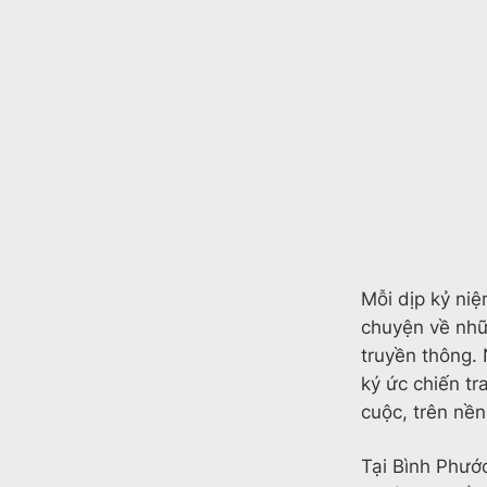
Mỗi dịp kỷ ni
chuyện về nhữ
truyền thông. 
ký ức chiến tr
cuộc, trên nền
Tại Bình Phước