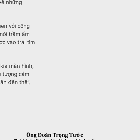
 về những
uen với công
 nói trầm ấm
c vào trái tim
 kia màn hình,
ểu tượng cảm
ần đến thế”,