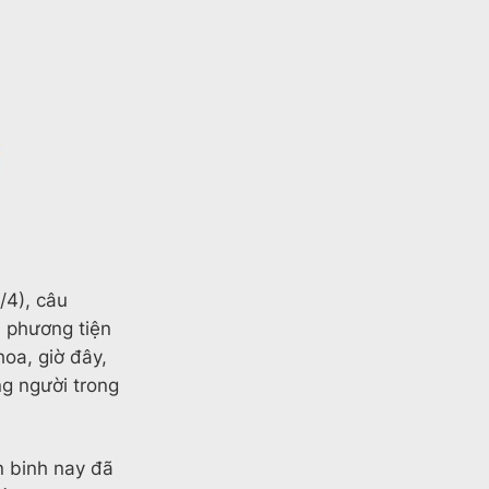
/4), câu
 phương tiện
hoa, giờ đây,
ng người trong
n binh nay đã