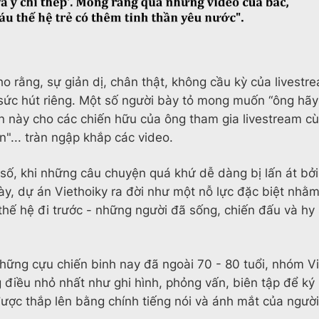
o rằng, sự giản dị, chân thật, không cầu kỳ của livestre
sức hút riêng. Một số người bày tỏ mong muốn “ông hãy
n này cho các chiến hữu của ông tham gia livestream cù
"... tràn ngập khắp các video.
 số, khi những câu chuyện quá khứ dễ dàng bị lấn át bở
ày, dự án Viethoiky ra đời như một nỗ lực đặc biệt nhằm
thế hệ đi trước - những người đã sống, chiến đấu và hy
.
hững cựu chiến binh nay đã ngoài 70 - 80 tuổi, nhóm V
 điều nhỏ nhất như ghi hình, phỏng vấn, biên tập để ký
ợc thắp lên bằng chính tiếng nói và ánh mắt của người 