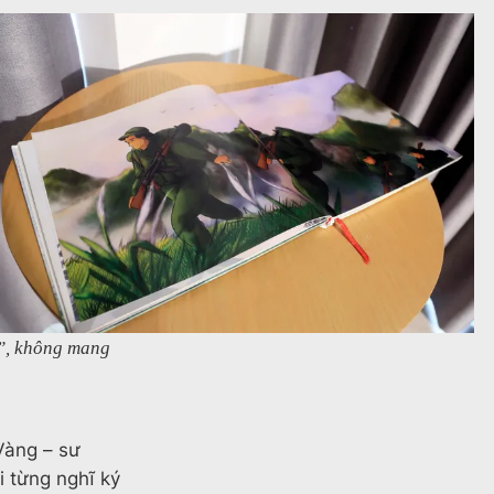
g”, không mang
Vàng – sư
i từng nghĩ ký