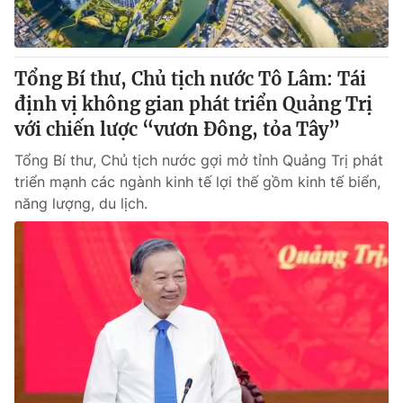
Giấy phép hoạt động báo in và báo điện tử số 483/GP-BTTTT
cấp ngày 29/12/2023
Tổng Biên tập:
Vũ Thanh Thủy
Tổng Bí thư, Chủ tịch nước Tô Lâm: Tái
Phó Tổng Biên tập:
Nguyễn Thị Mỹ Hạnh, Phạm Quốc Thắng,
định vị không gian phát triển Quảng Trị
Nguyễn Trọng Ninh
Tổng đài VTV:
với chiến lược “vươn Đông, tỏa Tây”
024.38 355 931 - 024.38 355 932
Ðiện thoại Thời báo VTV:
024.66 897 897
Tổng Bí thư, Chủ tịch nước gợi mở tỉnh Quảng Trị phát
Email:
toasoan@vtv.vn
triển mạnh các ngành kinh tế lợi thế gồm kinh tế biển,
Liên hệ quảng cáo:
024-7300.7108
năng lượng, du lịch.