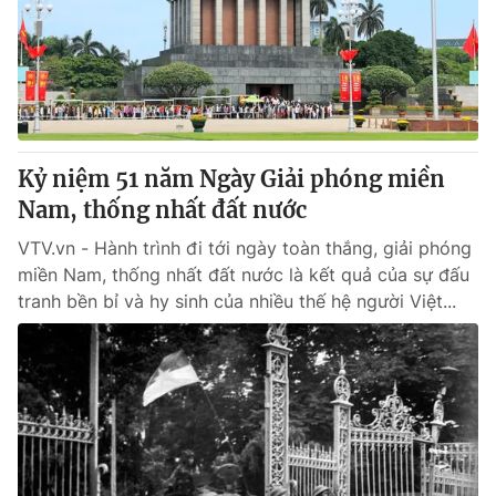
Giao lưu trực tuyến
Sản phẩm
Lịch phát sóng
Thị trường
Tư vấn
Chuyên mục khác
Kỷ niệm 51 năm Ngày Giải phóng miền
Emagazine
Podcast
Nam, thống nhất đất nước
VTV.vn - Hành trình đi tới ngày toàn thắng, giải phóng
Photo
Infographic
miền Nam, thống nhất đất nước là kết quả của sự đấu
tranh bền bỉ và hy sinh của nhiều thế hệ người Việt...
Video
Shorts video
VTV Money
VTV Thể thao
VTV Sức khoẻ
Bất động sản