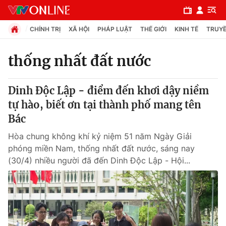
CHÍNH TRỊ
XÃ HỘI
PHÁP LUẬT
THẾ GIỚI
KINH TẾ
TRUYỀ
thống nhất đất nước
Chuyên mục
Dinh Độc Lập - điểm đến khơi dậy niềm
Chính trị
tự hào, biết ơn tại thành phố mang tên
Bác
Xã hội
Hòa chung không khí kỷ niệm 51 năm Ngày Giải
phóng miền Nam, thống nhất đất nước, sáng nay
Pháp luật
(30/4) nhiều người đã đến Dinh Độc Lập - Hội...
Y tế
Thế giới