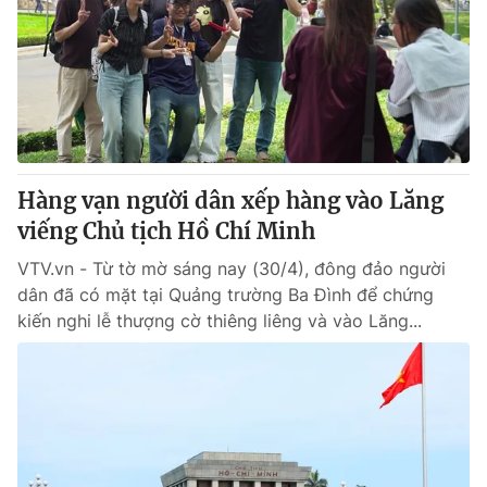
Tin tức
Kinh tế
Thế giới đó đây
Tài chính
Dữ liệu và đời sống
Câu chuyện quốc tế
Thị trường
Truyền hình
Góc doanh nghiệp
Hàng vạn người dân xếp hàng vào Lăng
Phim VTV
viếng Chủ tịch Hồ Chí Minh
Giải trí
Hậu trường
VTV.vn - Từ tờ mờ sáng nay (30/4), đông đảo người
Điện ảnh
dân đã có mặt tại Quảng trường Ba Đình để chứng
Đời sống
Nhân vật
kiến nghi lễ thượng cờ thiêng liêng và vào Lăng...
Âm nhạc
Du lịch
Khán giả
Giáo dục
Sao
Làm đẹp
Giải sao mai
Tuyển sinh
Công nghệ
Chất lượng cuộc sống
Học trực tuyến
Hitech Công nghệ tương lai