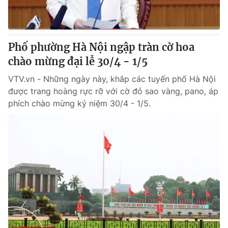
® Cấm sao chép dưới mọi hình thức nếu không có sự chấp
thuận bằng văn bản. Ghi rõ nguồn VTV.vn khi phát hành lại
Phố phường Hà Nội ngập tràn cờ hoa
thông tin từ website này.
chào mừng đại lễ 30/4 - 1/5
VTV.vn - Những ngày này, khắp các tuyến phố Hà Nội
được trang hoàng rực rỡ với cờ đỏ sao vàng, pano, áp
phích chào mừng kỷ niệm 30/4 - 1/5.