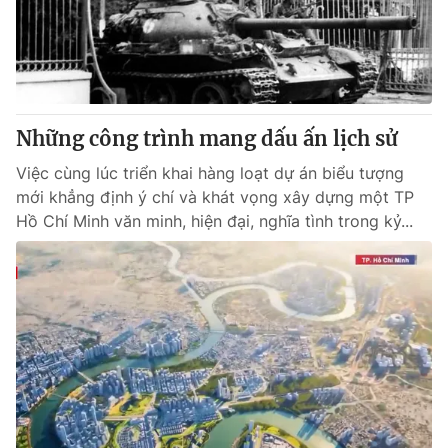
Thị trường 24h
Tấm lòng Việt
VTV4
Vươn mình bằng AI
VTV9
VTV8
Những công trình mang dấu ấn lịch sử
Việc cùng lúc triển khai hàng loạt dự án biểu tượng
Liên hệ tòa soạn
English
mới khẳng định ý chí và khát vọng xây dựng một TP
Hồ Chí Minh văn minh, hiện đại, nghĩa tình trong kỷ...
THỜI BÁO VTV
Theo dõi báo trên
Cơ quan chủ quản:
Đài Truyền hình Việt Nam
Cơ quan báo chí:
Thời báo VTV