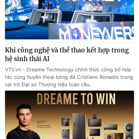
Giao lưu trực tuyến
Sản phẩm
Lịch phát sóng
Thị trường
Tư vấn
Chuyên mục khác
Khi công nghệ và thể thao kết hợp trong
Emagazine
Podcast
hệ sinh thái AI
VTV.vn - Dreame Technology chính thức công bố hợp
Photo
Infographic
tác cùng huyền thoại bóng đá Cristiano Ronaldo trong
vai trò Đại sứ Thương hiệu toàn cầu.
Video
Shorts video
VTV Money
VTV Thể thao
VTV Sức khoẻ
Bất động sản