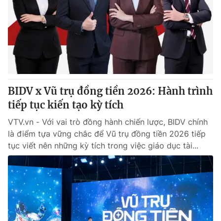
Tin tức
Kinh tế
Thế giới đó đây
Tài chính
Dữ liệu và đời sống
Câu chuyện quốc tế
Thị trường
Truyền hình
Góc doanh nghiệp
BIDV x Vũ trụ đồng tiền 2026: Hành trình
Phim VTV
tiếp tục kiến tạo kỳ tích
Giải trí
Hậu trường
VTV.vn - Với vai trò đồng hành chiến lược, BIDV chính
Điện ảnh
là điểm tựa vững chắc để Vũ trụ đồng tiền 2026 tiếp
Đời sống
Nhân vật
tục viết nên những kỳ tích trong việc giáo dục tài...
Âm nhạc
Du lịch
Khán giả
Giáo dục
Sao
Làm đẹp
Giải sao mai
Tuyển sinh
Công nghệ
Chất lượng cuộc sống
Học trực tuyến
Hitech Công nghệ tương lai