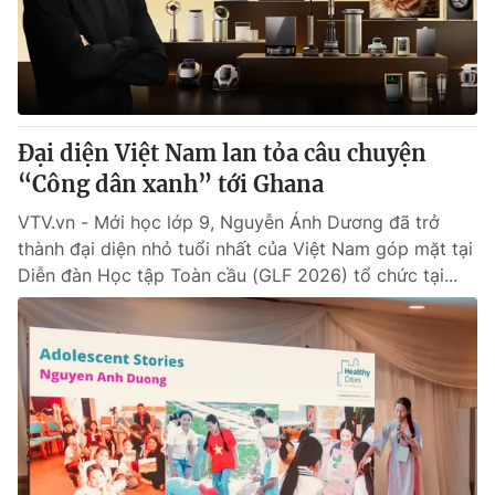
Thị trường 24h
Tấm lòng Việt
VTV4
Vươn mình bằng AI
VTV9
VTV8
Đại diện Việt Nam lan tỏa câu chuyện
“Công dân xanh” tới Ghana
Liên hệ tòa soạn
English
VTV.vn - Mới học lớp 9, Nguyễn Ánh Dương đã trở
thành đại diện nhỏ tuổi nhất của Việt Nam góp mặt tại
Diễn đàn Học tập Toàn cầu (GLF 2026) tổ chức tại...
THỜI BÁO VTV
Theo dõi báo trên
Cơ quan chủ quản:
Đài Truyền hình Việt Nam
Cơ quan báo chí:
Thời báo VTV