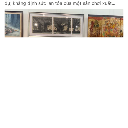
dự, khẳng định sức lan tỏa của một sân chơi xuất...
Tin mới
Video
Live
Emagazine
Trang chủ
Thầy giáo rời trời Tây, gieo mầm ước mơ
khoa học
VTV.vn - Trở về từ nước ngoài với nhiều ưu đãi,
PGS.TS Trương Thanh Tùng cống hiến cho nghiên cứu
dược và khuyến khích sinh viên nuôi dưỡng khát...