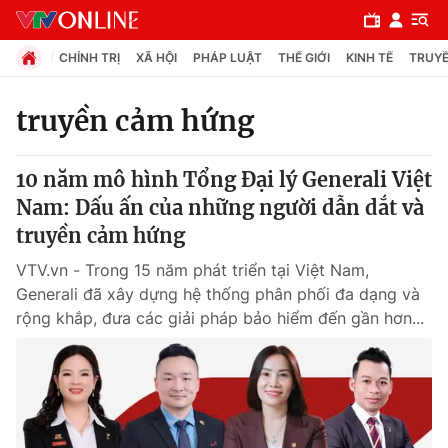
CHÍNH TRỊ
XÃ HỘI
PHÁP LUẬT
THẾ GIỚI
KINH TẾ
TRUYỀ
truyền cảm hứng
Chuyên mục
10 năm mô hình Tổng Đại lý Generali Việt
Chính trị
Nam: Dấu ấn của những người dẫn dắt và
truyền cảm hứng
Xã hội
VTV.vn - Trong 15 năm phát triển tại Việt Nam,
Generali đã xây dựng hệ thống phân phối đa dạng và
Pháp luật
rộng khắp, đưa các giải pháp bảo hiểm đến gần hơn...
Y tế
Thế giới