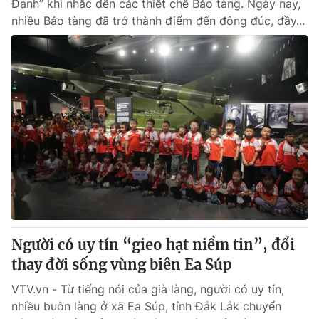
Đanh” khi nhắc đến các thiết chế Bảo tàng. Ngày nay,
nhiều Bảo tàng đã trở thành điểm đến đông đúc, đầy...
Người có uy tín “gieo hạt niềm tin”, đổi
thay đời sống vùng biên Ea Súp
VTV.vn - Từ tiếng nói của già làng, người có uy tín,
nhiều buôn làng ở xã Ea Súp, tỉnh Đắk Lắk chuyển