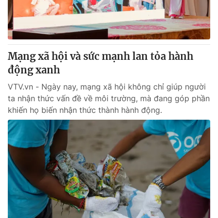
Giấy phép hoạt động báo in và báo điện tử số 483/GP-BTTTT
cấp ngày 29/12/2023
Tổng Biên tập:
Vũ Thanh Thủy
Phó Tổng Biên tập:
Nguyễn Thị Mỹ Hạnh, Phạm Quốc Thắng,
Mạng xã hội và sức mạnh lan tỏa hành
Nguyễn Trọng Ninh
Tổng đài VTV:
động xanh
024.38 355 931 - 024.38 355 932
Ðiện thoại Thời báo VTV:
024.66 897 897
VTV.vn - Ngày nay, mạng xã hội không chỉ giúp người
Email:
toasoan@vtv.vn
ta nhận thức vấn đề về môi trường, mà đang góp phần
Liên hệ quảng cáo:
024-7300.7108
khiến họ biến nhận thức thành hành động.