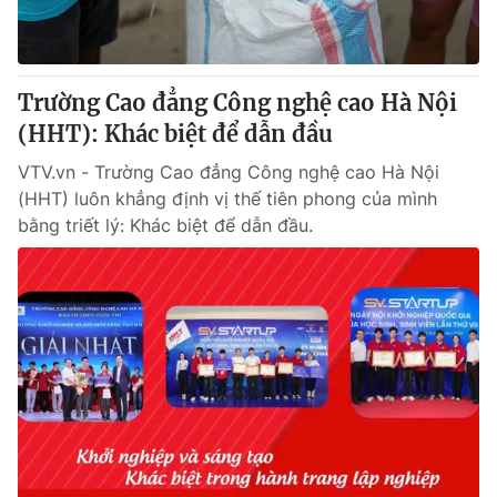
® Cấm sao chép dưới mọi hình thức nếu không có sự chấp
thuận bằng văn bản. Ghi rõ nguồn VTV.vn khi phát hành lại
Trường Cao đẳng Công nghệ cao Hà Nội
thông tin từ website này.
(HHT): Khác biệt để dẫn đầu
VTV.vn - Trường Cao đẳng Công nghệ cao Hà Nội
(HHT) luôn khẳng định vị thế tiên phong của mình
bằng triết lý: Khác biệt để dẫn đầu.