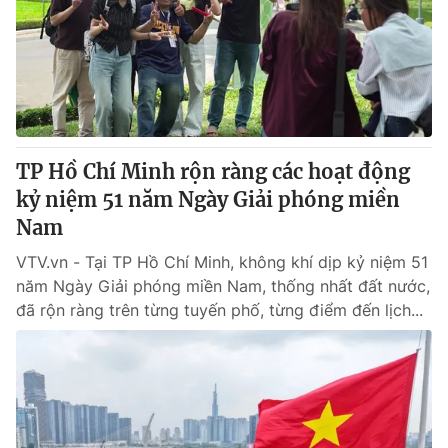
Giấy phép hoạt động báo in và báo điện tử số 483/GP-BTTTT
cấp ngày 29/12/2023
Tổng Biên tập:
Vũ Thanh Thủy
Phó Tổng Biên tập:
Nguyễn Thị Mỹ Hạnh, Phạm Quốc Thắng,
Nguyễn Trọng Ninh
Tổng đài VTV:
024.38 355 931 - 024.38 355 932
Ðiện thoại Thời báo VTV:
TP Hồ Chí Minh rộn ràng các hoạt động
024.66 897 897
Email:
kỷ niệm 51 năm Ngày Giải phóng miền
toasoan@vtv.vn
Liên hệ quảng cáo:
Nam
024-7300.7108
VTV.vn - Tại TP Hồ Chí Minh, không khí dịp kỷ niệm 51
năm Ngày Giải phóng miền Nam, thống nhất đất nước,
đã rộn ràng trên từng tuyến phố, từng điểm đến lịch...