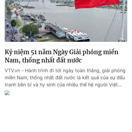
® Cấm sao chép dưới mọi hình thức nếu không có sự chấp
thuận bằng văn bản. Ghi rõ nguồn VTV.vn khi phát hành lại
thông tin từ website này.
Kỷ niệm 51 năm Ngày Giải phóng miền
Nam, thống nhất đất nước
VTV.vn - Hành trình đi tới ngày toàn thắng, giải phóng
miền Nam, thống nhất đất nước là kết quả của sự đấu
tranh bền bỉ và hy sinh của nhiều thế hệ người Việt...