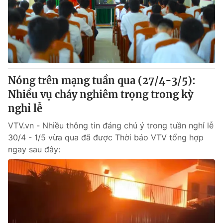
Giao lưu trực tuyến
Sản phẩm
Lịch phát sóng
Thị trường
Tư vấn
Chuyên mục khác
Nóng trên mạng tuần qua (27/4-3/5):
Emagazine
Podcast
Nhiều vụ cháy nghiêm trọng trong kỳ
nghỉ lễ
Photo
Infographic
VTV.vn - Nhiều thông tin đáng chú ý trong tuần nghỉ lễ
30/4 - 1/5 vừa qua đã được Thời báo VTV tổng hợp
Video
Shorts video
ngay sau đây:
VTV Money
VTV Thể thao
VTV Sức khoẻ
Bất động sản