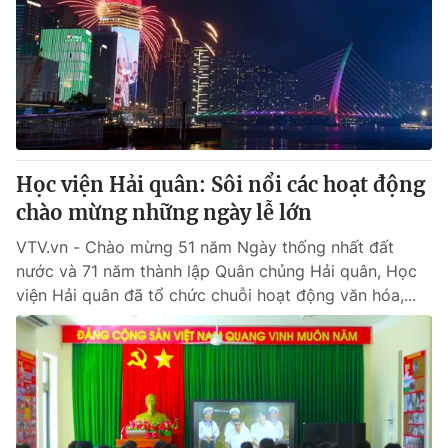
Tin tức
Kinh tế
Thế giới đó đây
Tài chính
Dữ liệu và đời sống
Câu chuyện quốc tế
Thị trường
Truyền hình
Góc doanh nghiệp
Học viện Hải quân: Sôi nổi các hoạt động
Phim VTV
chào mừng những ngày lễ lớn
Giải trí
Hậu trường
VTV.vn - Chào mừng 51 năm Ngày thống nhất đất
Điện ảnh
nước và 71 năm thành lập Quân chủng Hải quân, Học
Đời sống
Nhân vật
viện Hải quân đã tổ chức chuỗi hoạt động văn hóa,...
Âm nhạc
Du lịch
Khán giả
Giáo dục
Sao
Làm đẹp
Giải sao mai
Tuyển sinh
Công nghệ
Chất lượng cuộc sống
Học trực tuyến
Hitech Công nghệ tương lai