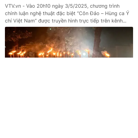
VTV.vn - Vào 20h10 ngày 3/5/2025, chương trình
chính luận nghệ thuật đặc biệt “Côn Đảo – Hùng ca Ý
chí Việt Nam” được truyền hình trực tiếp trên kênh...
Tin mới
Video
Live
Emagazine
Trang chủ
Hòa hợp, đoàn kết giữ vững làn sóng
truyền hình
VTV.vn - Ngày này cách đây 50 năm là dấu ấn không