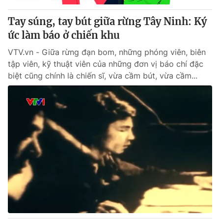
Tay súng, tay bút giữa rừng Tây Ninh: Ký
ức làm báo ở chiến khu
VTV.vn - Giữa rừng đạn bom, những phóng viên, biên
tập viên, kỹ thuật viên của những đơn vị báo chí đặc
biệt cũng chính là chiến sĩ, vừa cầm bút, vừa cầm...