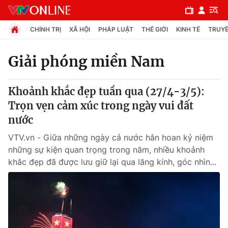
CHÍNH TRỊ
XÃ HỘI
PHÁP LUẬT
THẾ GIỚI
KINH TẾ
TRUYỀ
Giải phóng miền Nam
Chuyên mục
Khoảnh khắc đẹp tuần qua (27/4-3/5):
Chính trị
Trọn vẹn cảm xúc trong ngày vui đất
nước
Xã hội
VTV.vn - Giữa những ngày cả nước hân hoan kỷ niệm
những sự kiện quan trọng trong năm, nhiều khoảnh
Pháp luật
khắc đẹp đã được lưu giữ lại qua lăng kính, góc nhìn...
Y tế
Thế giới