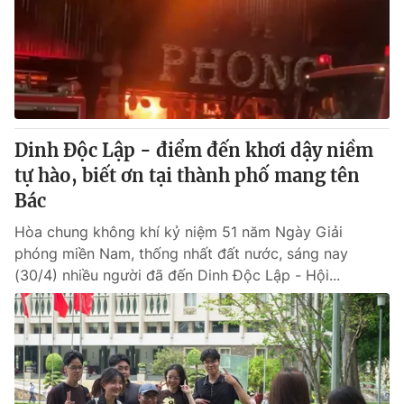
Thị trường 24h
Tấm lòng Việt
VTV4
Vươn mình bằng AI
VTV9
VTV8
Dinh Độc Lập - điểm đến khơi dậy niềm
Liên hệ tòa soạn
English
tự hào, biết ơn tại thành phố mang tên
Bác
Hòa chung không khí kỷ niệm 51 năm Ngày Giải
phóng miền Nam, thống nhất đất nước, sáng nay
THỜI BÁO VTV
(30/4) nhiều người đã đến Dinh Độc Lập - Hội...
Theo dõi báo trên
Cơ quan chủ quản:
Đài Truyền hình Việt Nam
Cơ quan báo chí:
Thời báo VTV