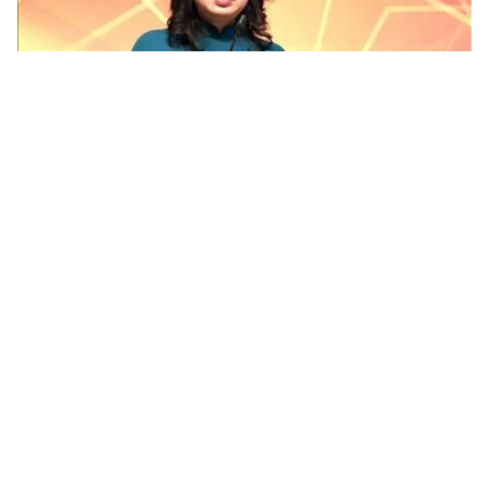
Tin mới
Video
Live
Emagazine
Trang chủ
Xem phim lậu, nghe nhạc “chùa”, đọc
sách miễn phí: Cái giá không chỉ là tiền
bạc
Vi phạm bản quyền tràn lan trên môi trường số: phim,
nhạc, sách… bị sao chép, chia sẻ trái phép, kéo theo
hệ lụy pháp lý, văn hóa và nguy cơ mất an toàn cá...