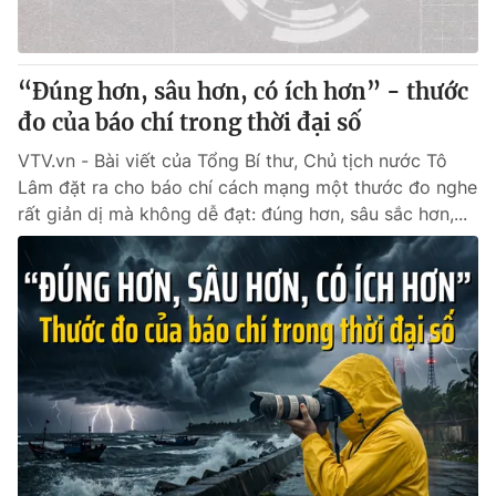
Thị trường 24h
Tấm lòng Việt
VTV4
Vươn mình bằng AI
“Đúng hơn, sâu hơn, có ích hơn” - thước
đo của báo chí trong thời đại số
VTV9
VTV8
VTV.vn - Bài viết của Tổng Bí thư, Chủ tịch nước Tô
Lâm đặt ra cho báo chí cách mạng một thước đo nghe
Liên hệ tòa soạn
English
rất giản dị mà không dễ đạt: đúng hơn, sâu sắc hơn,...
THỜI BÁO VTV
Theo dõi báo trên
Cơ quan chủ quản:
Đài Truyền hình Việt Nam
Cơ quan báo chí:
Thời báo VTV