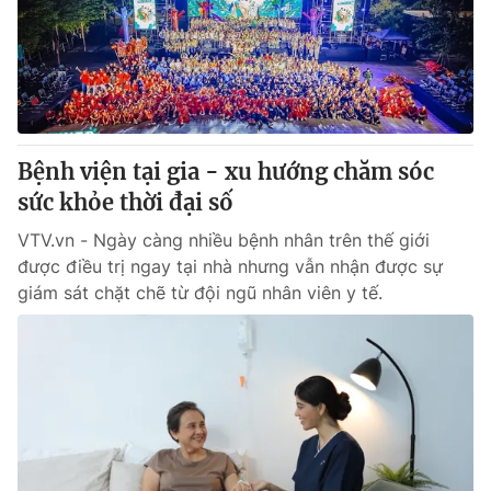
Tin tức
Kinh tế
Thế giới đó đây
Tài chính
Dữ liệu và đời sống
Câu chuyện quốc tế
Thị trường
Bệnh viện tại gia - xu hướng chăm sóc
Truyền hình
Góc doanh nghiệp
sức khỏe thời đại số
Phim VTV
Giải trí
VTV.vn - Ngày càng nhiều bệnh nhân trên thế giới
Hậu trường
được điều trị ngay tại nhà nhưng vẫn nhận được sự
Điện ảnh
giám sát chặt chẽ từ đội ngũ nhân viên y tế.
Đời sống
Nhân vật
Âm nhạc
Du lịch
Khán giả
Giáo dục
Sao
Làm đẹp
Giải sao mai
Tuyển sinh
Công nghệ
Chất lượng cuộc sống
Học trực tuyến
Hitech Công nghệ tương lai