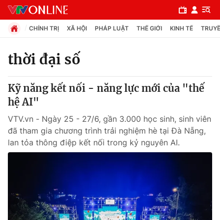
CHÍNH TRỊ
XÃ HỘI
PHÁP LUẬT
THẾ GIỚI
KINH TẾ
TRUYỀ
thời đại số
Chuyên mục
Kỹ năng kết nối - năng lực mới của "thế
Chính trị
hệ AI"
VTV.vn - Ngày 25 - 27/6, gần 3.000 học sinh, sinh viên
Xã hội
đã tham gia chương trình trải nghiệm hè tại Đà Nẵng,
lan tỏa thông điệp kết nối trong kỷ nguyên AI.
Pháp luật
Y tế
Thế giới