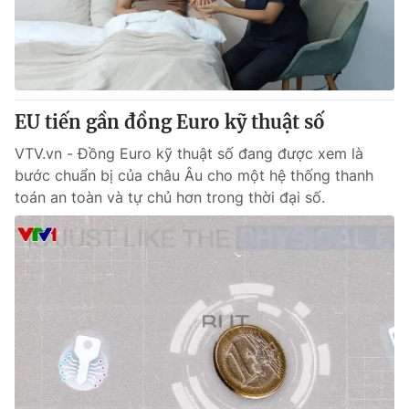
Giao lưu trực tuyến
Sản phẩm
Lịch phát sóng
Thị trường
Tư vấn
EU tiến gần đồng Euro kỹ thuật số
Chuyên mục khác
Emagazine
VTV.vn - Đồng Euro kỹ thuật số đang được xem là
Podcast
bước chuẩn bị của châu Âu cho một hệ thống thanh
toán an toàn và tự chủ hơn trong thời đại số.
Photo
Infographic
Video
Shorts video
VTV Money
VTV Thể thao
VTV Sức khoẻ
Bất động sản