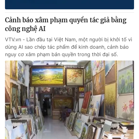
® Cấm sao chép dưới mọi hình thức nếu không có sự chấp
Cảnh báo xâm phạm quyền tác giả bằng
thuận bằng văn bản. Ghi rõ nguồn VTV.vn khi phát hành lại
công nghệ AI
thông tin từ website này.
VTV.vn - Lần đầu tại Việt Nam, một người bị khởi tố vì
dùng AI sao chép tác phẩm để kinh doanh, cảnh báo
nguy cơ xâm phạm bản quyền trong thời đại số.