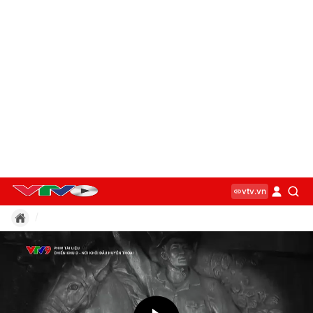
vtv.vn