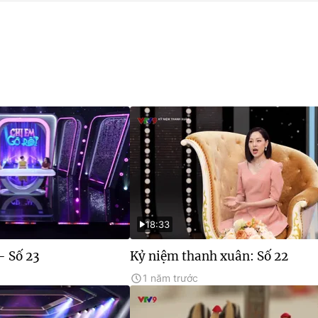
18:33
- Số 23
Kỷ niệm thanh xuân: Số 22
1 năm trước