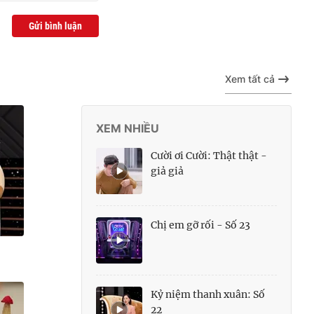
Gửi bình luận
Xem tất cả
XEM NHIỀU
Cười ơi Cười: Thật thật -
giả giả
Chị em gỡ rối - Số 23
Kỷ niệm thanh xuân: Số
22