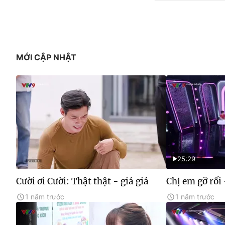
MỚI CẬP NHẬT
25:29
Cười ơi Cười: Thật thật - giả giả
Chị em gỡ rối 
1 năm trước
1 năm trước