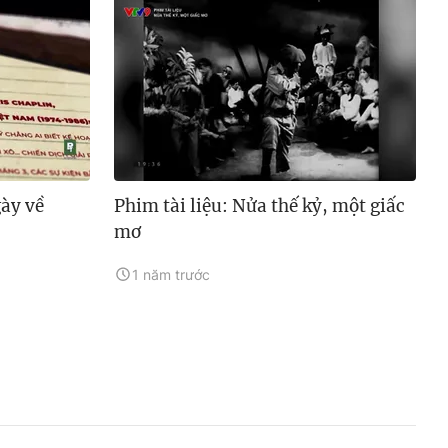
gày về
Phim tài liệu: Nửa thế kỷ, một giấc
mơ
1 năm trước