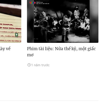
gày về
Phim tài liệu: Nửa thế kỷ, một giấc
mơ
1 năm trước