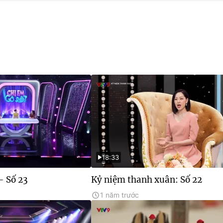
18:33
- Số 23
Kỷ niệm thanh xuân: Số 22
1 năm trước