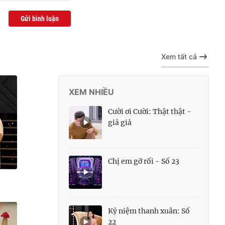
Gửi bình luận
Xem tất cả
XEM NHIỀU
Cười ơi Cười: Thật thật -
giả giả
Chị em gỡ rối - Số 23
Kỷ niệm thanh xuân: Số
22