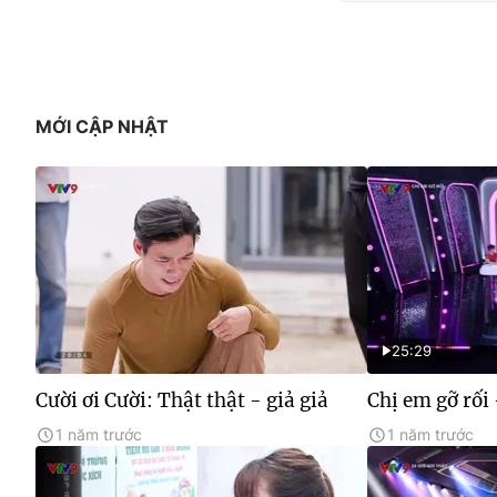
MỚI CẬP NHẬT
25:29
Cười ơi Cười: Thật thật - giả giả
Chị em gỡ rối 
1 năm trước
1 năm trước