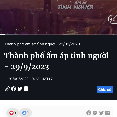
C
0:13
/
D
4:32
Thành phố ấm áp tình người -
29/09/2023
u
u
Thành phố ấm áp tình người
r
r
r
a
- 29/9/2023
e
t
- 29/09/2023 19:23 GMT+7
n
i
t
o
Chia sẻ
T
n
i
m
0
0