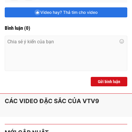
e
Video hay? Thả tim cho video
Bình luận
(
0
)
Gửi bình luận
CÁC VIDEO ĐẶC SẮC CỦA VTV9