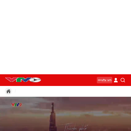
vtv.vn