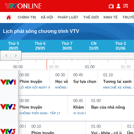
CHÍNH TRỊ
XÃ HỘI
PHÁP LUẬT
THẾ GIỚI
KINH TẾ
TRUYỀ
Lịch phát sóng chương trình VTV
Thứ 5
Thứ 6
Thứ 7
CN
Thứ 2
Chuyên mục
28/05
29/05
30/05
31/05
01/06
Chính trị
00:00
00:30
01:00
01:30
00:00
00:30
00:45
01:10
Xã hội
Phim truyện
Học và làm theo Bác
Sự lựa chọn
Tương lai xanh
LỠ HẸN VỚI NGÀY XANH - TẬP 13
KHÔNG GIAN XANH NGHĨA TÌNH
HẠN CHẾ XE XĂNG, 
Pháp luật
00:00
00:45
01:00
Phim truyện
Khám phá Việt Nam
Bạn của nhà nông
Y tế
KHÔNG THỜI GIAN - TẬP 17
VỊ XƯA QUA TỪNG NẮM NEM
00:00
00:10
01:00
01:
Thế giới
Phim truyện
Vui - khỏe - có ích
Úm 