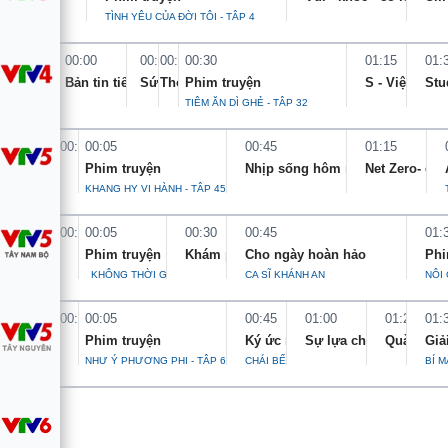
TÌNH YÊU CỦA ĐỜI TÔI - TẬP 4
Tin tức
Kinh tế
00:00
00:20
00:25
00:30
01:15
01:
Thế giới đó đây
Tài chính
Bản tin tiếng Việt 0h
Sức sống thể thao
Thời tiết du lịch
Phim truyện
S - Việt Nam
Stu
Dữ liệu và đời sống
Câu chuyện quốc tế
TIỆM ĂN DÌ GHẺ - TẬP 32
Thị trường
00:00
00:05
00:45
01:15
Truyền hình
Góc doanh nghiệp
Phim truyện
Nhịp sống hôm nay
Net Zero- gửi
KHANG HY VI HÀNH - TẬP 45
Phim VTV
Giải trí
00:00
00:05
00:30
00:45
01:
Hậu trường
Điện ảnh
Phim truyện
Khám phá Việt Nam
Cho ngày hoàn hảo
Phi
Đời sống
Nhân vật
KHÔNG THỜI GIAN - TẬP 4
CA SĨ KHÁNH AN
NỘI 
Âm nhạc
Du lịch
Khán giả
00:00
00:05
00:45
01:00
01:20
01:
Giáo dục
Sao
Phim truyện
Ký ức miền Tây
Sự lựa chọn
Quà tặng 
Giả
Làm đẹp
Giải sao mai
NHƯ Ý PHƯƠNG PHI - TẬP 6
CHÁI BẾP SAU NHÀ
BÍ 
Tuyển sinh
Công nghệ
Chất lượng cuộc sống
Học trực tuyến
Hitech Công nghệ tương lai