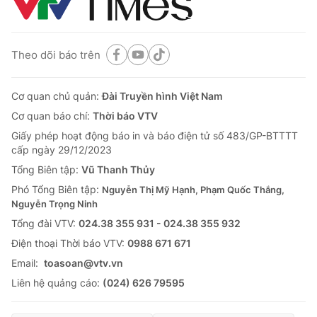
Thị trường 24h
Tấm lòng Việt
VTV4
Vươn mình bằng AI
Theo dõi báo trên
VTV9
VTV8
Cơ quan chủ quản:
Đài Truyền hình Việt Nam
Cơ quan báo chí:
Thời báo VTV
Liên hệ tòa soạn
English
Giấy phép hoạt động báo in và báo điện tử số 483/GP-BTTTT
cấp ngày 29/12/2023
Tổng Biên tập:
Vũ Thanh Thủy
Phó Tổng Biên tập:
Nguyễn Thị Mỹ Hạnh, Phạm Quốc Thắng,
THỜI BÁO VTV
Nguyễn Trọng Ninh
Tổng đài VTV:
024.38 355 931 - 024.38 355 932
Ðiện thoại Thời báo VTV:
0988 671 671
Email:
toasoan@vtv.vn
Theo dõi báo trên
Liên hệ quảng cáo:
(024) 626 79595
Cơ quan chủ quản:
Đài Truyền hình Việt Nam