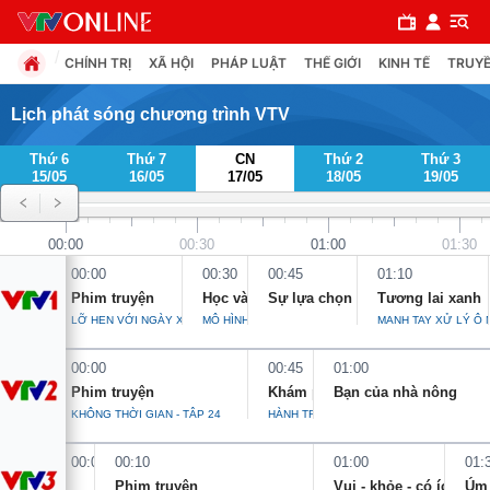
CHÍNH TRỊ
XÃ HỘI
PHÁP LUẬT
THẾ GIỚI
KINH TẾ
TRUYỀ
Lịch phát sóng chương trình VTV
Thứ 6
Thứ 7
CN
Thứ 2
Thứ 3
Chuyên mục
15/05
16/05
17/05
18/05
19/05
Chính trị
00:00
00:30
01:00
01:30
00:00
00:30
00:45
01:10
Xã hội
Phim truyện
Học và làm theo Bác
Sự lựa chọn
Tương lai xanh
LỠ HẸN VỚI NGÀY XANH - TẬP 20
MÔ HÌNH “VINH DANH DƯỚI LÁ CỜ”
MẠNH TAY XỬ LÝ Ô
Pháp luật
00:00
00:45
01:00
Phim truyện
Khám phá Việt Nam
Bạn của nhà nông
Y tế
KHÔNG THỜI GIAN - TẬP 24
HÀNH TRÌNH VỀ ĐẤT TỔ
00:00
00:10
01:00
01:
Thế giới
Phim truyện
Vui - khỏe - có ích
Úm 