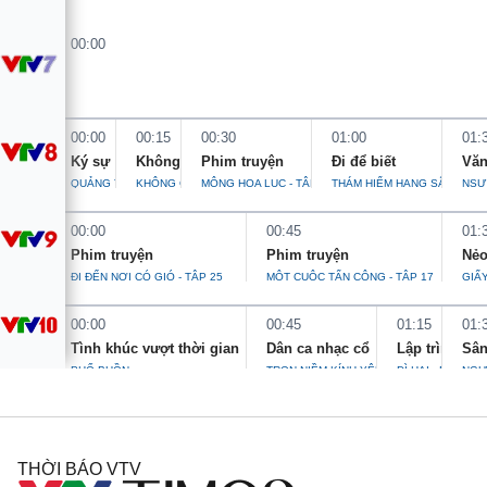
Giao lưu trực tuyến
Sản phẩm
00:00
Lịch phát sóng
Thị trường
Tư vấn
00:00
00:15
00:30
01:00
01:
Chuyên mục khác
Ký sự
Không gian mạng
Phim truyện
Đi để biết
Văn
Emagazine
Podcast
QUẢNG TRỊ - DẤU ẤN LỊCH SỬ - TẬP 2
KHÔNG GIAN MẠNG
MỘNG HOA LỤC - TẬP 4
THÁM HIỂM HANG SÂU Ở TÙ
NSƯ
00:00
00:45
01:
Photo
Infographic
Phim truyện
Phim truyện
Nẻo
ĐI ĐẾN NƠI CÓ GIÓ - TẬP 25
MỘT CUỘC TẤN CÔNG - TẬP 17
GIẤ
Video
Shorts video
00:00
00:45
01:15
01:
Tình khúc vượt thời gian
Dân ca nhạc cổ
Lập trình trái
Sân
VTV Money
VTV Thể thao
PHỐ BUỒN
TRỌN NIỀM KÍNH YÊU
DÌ HAI - PHẦN 2
NGƯỜ
VTV Sức khoẻ
Bất động sản
THỜI BÁO VTV