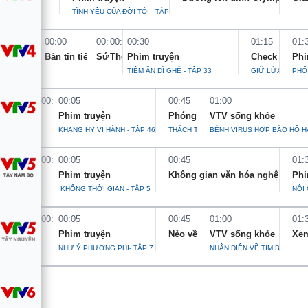
TÌNH YÊU CỦA ĐỜI TÔI - TẬP 5
Tin tức
Kinh tế
00:00
00:20
00:25
00:30
01:15
01:
Thế giới đó đây
Tài chính
Bản tin tiếng Việt 0h
Sức sống thể thao
Thời tiết du lịch
Phim truyện
Check in Việ
Phi
Dữ liệu và đời sống
Câu chuyện quốc tế
TIỆM ĂN DÌ GHẺ - TẬP 33
GIỮ LỬA NIỀM T
PHỐ
Thị trường
00:00
00:05
00:45
01:00
Truyền hình
Góc doanh nghiệp
Phim truyện
Phóng sự
VTV sống khỏe
KHANG HY VI HÀNH - TẬP 46
THÁCH THỨC VÀ CƠ HỘI
BỆNH VIRUS HỢP BÀO HÔ H
Phim VTV
Giải trí
00:00
00:05
00:45
01:
Hậu trường
Điện ảnh
Phim truyện
Không gian văn hóa nghệ thuật
Phi
Đời sống
Nhân vật
KHÔNG THỜI GIAN - TẬP 5
NỘI 
Âm nhạc
Du lịch
Khán giả
00:00
00:05
00:45
01:00
01:
Giáo dục
Sao
Phim truyện
Nẻo về cội nguồn
VTV sống khỏe
Xem
Làm đẹp
Giải sao mai
NHƯ Ý PHƯƠNG PHI- TẬP 7
NHẬN DIỆN VỀ TIM BẨM SIN
Tuyển sinh
Công nghệ
Chất lượng cuộc sống
Học trực tuyến
Hitech Công nghệ tương lai