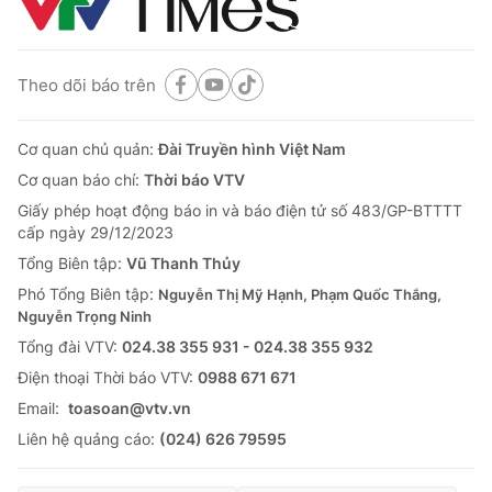
Thị trường 24h
Tấm lòng Việt
VTV4
Vươn mình bằng AI
Theo dõi báo trên
VTV9
VTV8
Cơ quan chủ quản:
Đài Truyền hình Việt Nam
Cơ quan báo chí:
Thời báo VTV
Liên hệ tòa soạn
English
Giấy phép hoạt động báo in và báo điện tử số 483/GP-BTTTT
cấp ngày 29/12/2023
Tổng Biên tập:
Vũ Thanh Thủy
Phó Tổng Biên tập:
Nguyễn Thị Mỹ Hạnh, Phạm Quốc Thắng,
THỜI BÁO VTV
Nguyễn Trọng Ninh
Tổng đài VTV:
024.38 355 931 - 024.38 355 932
Ðiện thoại Thời báo VTV:
0988 671 671
Email:
toasoan@vtv.vn
Theo dõi báo trên
Liên hệ quảng cáo:
(024) 626 79595
Cơ quan chủ quản:
Đài Truyền hình Việt Nam