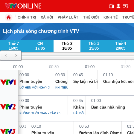
CHÍNH TRỊ
XÃ HỘI
PHÁP LUẬT
THẾ GIỚI
KINH TẾ
TRUYỀ
Lịch phát sóng chương trình VTV
Thứ 7
CN
Thứ 2
Thứ 3
Thứ 4
Chuyên mục
16/05
17/05
18/05
19/05
20/05
Chính trị
00:00
00:30
01:00
01:30
00:00
00:30
00:45
01:10
Xã hội
Phim truyện
Chống gian lận-Bảo vệ người dùng
Sự kiện và bình luận
Giai điệu kết nối
LỠ HẸN VỚI NGÀY XANH - TẬP 21
KHI TIÊU CHUẨN XANH BỊ BÓP MÉO
Pháp luật
00:00
00:45
01:00
Phim truyện
Khám phá Việt Nam
Bạn của nhà nông
Y tế
KHÔNG THỜI GIAN - TẬP 25
HẢI BỐI - 2000 NĂM LỊCH SỬ VÀ VĂN HI
00:00
00:10
00:50
01:
Thế giới
Phim truyện
Đường lên đỉnh Olympia
Gia