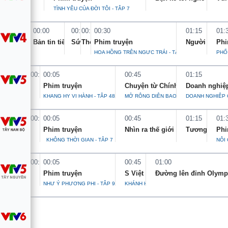
TÌNH YÊU CỦA ĐỜI TÔI - TẬP 7
Tin tức
Kinh tế
00:00
00:20
00:25
00:30
01:15
01:
Thế giới đó đây
Tài chính
Bản tin tiếng Việt 0h
Sức sống thể thao
Thời tiết du lịch
Phim truyện
Người Việt 
Phi
Dữ liệu và đời sống
Câu chuyện quốc tế
HOA HỒNG TRÊN NGỰC TRÁI - TẬP 1
PHỐ
Thị trường
00:00
00:05
00:45
01:15
Truyền hình
Góc doanh nghiệp
Phim truyện
Chuyện từ Chính sách
Doanh nghiệ
KHANG HY VI HÀNH - TẬP 48
MỞ RỘNG DIỆN BAO PHỦ BẢO HIỂM Y T
DOANH NGHIỆP 
Phim VTV
Giải trí
00:00
00:05
00:45
01:15
01:
Hậu trường
Điện ảnh
Phim truyện
Nhìn ra thế giới
Tương lai xa
Phi
Đời sống
Nhân vật
KHÔNG THỜI GIAN - TẬP 7
NỘI 
Âm nhạc
Du lịch
Khán giả
00:00
00:05
00:45
01:00
Giáo dục
Sao
Phim truyện
S Việt Nam
Đường lên đỉnh Olymp
Làm đẹp
Giải sao mai
NHƯ Ý PHƯƠNG PHI - TẬP 9
KHÁNH HOÀ
Tuyển sinh
Công nghệ
Chất lượng cuộc sống
Học trực tuyến
Hitech Công nghệ tương lai