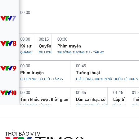
Giao lưu trực tuyến
Sản phẩm
00:00
Lịch phát sóng
Thị trường
Tư vấn
00:00
00:15
00:30
Chuyên mục khác
Ký sự
Quyến rũ Việt Nam
Phim truyện
Emagazine
Podcast
QUẢNG TRỊ - DẤU ẤN LỊCH SỬ - TẬP 4
DU LỊCH CỘNG ĐỒNG XỨ THANH
TRƯỜNG TƯƠNG TƯ - TẬP 42
00:00
00:45
Photo
Infographic
Phim truyện
Tường thuật
ĐI ĐẾN NƠI CÓ GIÓ - TẬP 27
GIẢI BÓNG CHUYỀN NỮ QUỐC TẾ CUP VTV
Video
Shorts video
00:00
00:45
01:15
01:
Tình khúc vượt thời gian
Dân ca nhạc cổ
Lập trình trái
Thể
VTV Money
VTV Thể thao
NGÀN NĂM VẪN ĐỢI
LỜI NGƯỜI LỜI CỦA NÚI SÔNG
DÌ HAI - PHẦN 4
GIẢ
VTV Sức khoẻ
Bất động sản
THỜI BÁO VTV