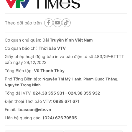
Thị trường 24h
Tấm lòng Việt
VTV4
Vươn mình bằng AI
Theo dõi báo trên
VTV9
VTV8
Cơ quan chủ quản:
Đài Truyền hình Việt Nam
Cơ quan báo chí:
Thời báo VTV
Liên hệ tòa soạn
English
Giấy phép hoạt động báo in và báo điện tử số 483/GP-BTTTT
cấp ngày 29/12/2023
Tổng Biên tập:
Vũ Thanh Thủy
Phó Tổng Biên tập:
Nguyễn Thị Mỹ Hạnh, Phạm Quốc Thắng,
THỜI BÁO VTV
Nguyễn Trọng Ninh
Tổng đài VTV:
024.38 355 931 - 024.38 355 932
Ðiện thoại Thời báo VTV:
0988 671 671
Email:
toasoan@vtv.vn
Theo dõi báo trên
Liên hệ quảng cáo:
(024) 626 79595
Cơ quan chủ quản:
Đài Truyền hình Việt Nam