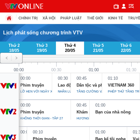
CHÍNH TRỊ
XÃ HỘI
PHÁP LUẬT
THẾ GIỚI
KINH TẾ
TRUYỀ
Lịch phát sóng chương trình VTV
Thứ 2
Thứ 3
Thứ 4
Thứ 5
Thứ 6
Chuyên mục
18/05
19/05
20/05
21/05
22/05
Chính trị
00:00
00:30
01:00
01:30
00:00
00:30
00:45
01:10
Xã hội
Phim truyện
Lao động và công đoàn
Dân tộc và phát triển
VIETNAM 360
LỠ HẸN VỚI NGÀY XANH - TẬP 23
NHÂN LỰC TRẺ
TĂNG CƯỜNG VAI TRÒ CỦA TRỢ GIÚP P
PHÉP THỬ TĂNG T
Pháp luật
00:00
00:45
01:00
Phim truyện
Khám phá Việt Nam
Bạn của nhà nông
Y tế
KHÔNG THỜI GIAN - TẬP 27
HƯƠNG NẾP HỒN QUÊ
00:00
00:10
01:00
01:
Thế giới
Phim truyện
Bạn kể tôi nghe
Vui