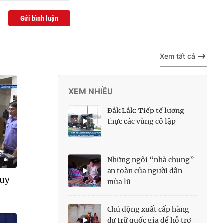
Gửi bình luận
Xem tất cả
XEM NHIỀU
Đắk Lắk: Tiếp tế lương
thực các vùng cô lập
Những ngôi “nhà chung”
an toàn của người dân
quy
mùa lũ
Chủ động xuất cấp hàng
dự trữ quốc gia để hỗ trợ