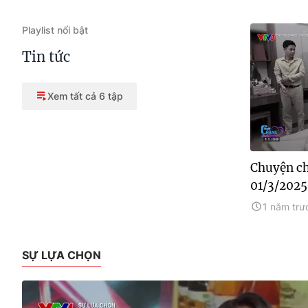
Playlist nổi bật
Tin tức
Xem tất cả 6 tập
Chuyện ch
01/3/2025
1 năm trư
SỰ LỰA CHỌN