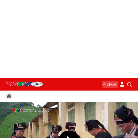
vtv.vn