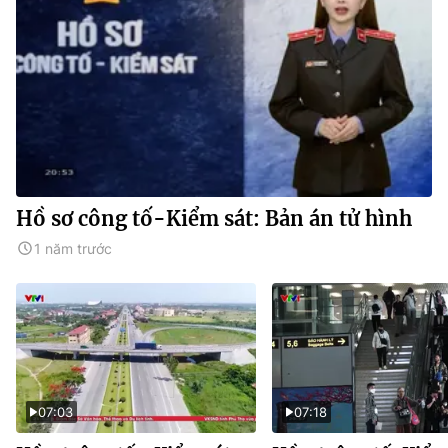
Hồ sơ công tố-Kiểm sát: Bản án tử hình
1 năm trước
07:03
07:18