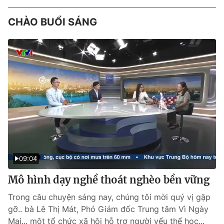
CHÀO BUỔI SÁNG
09:04
Mô hình dạy nghề thoát nghèo bền vững
Trong câu chuyện sáng nay, chúng tôi mời quý vị gặp
gỡ.. bà Lê Thị Mát, Phó Giám đốc Trung tâm Vì Ngày
Mai... một tổ chức xã hội hỗ trợ người yếu thế học...