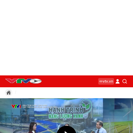
vtv.vn