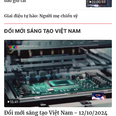
bao giờ tắt
01:00:55
Giai điệu tự hào: Người mẹ chiến sỹ
ĐỔI MỚI SÁNG TẠO VIỆT NAM
15:41
Đổi mới sáng tạo Việt Nam - 12/10/2024