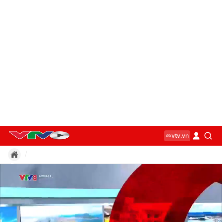
vtv.vn