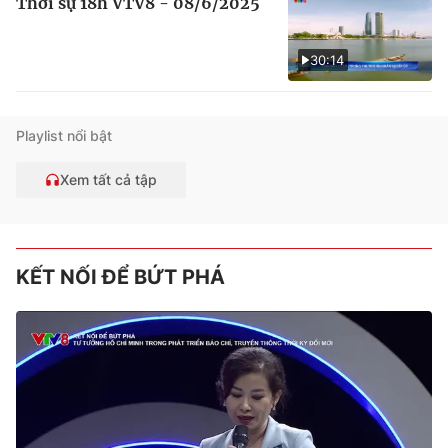
Thời sự 18h VTV8 - 08/6/2025
30:14
Playlist nổi bật
Xem tất cả tập
KẾT NỐI ĐỂ BỨT PHÁ