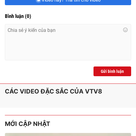
e
Bình luận
(
0
)
Gửi bình luận
CÁC VIDEO ĐẶC SẮC CỦA VTV8
MỚI CẬP NHẬT