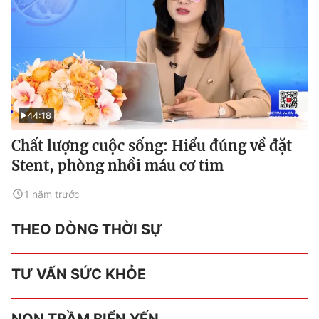
44:18
Chất lượng cuộc sống: Hiểu đúng về đặt
Stent, phòng nhồi máu cơ tim
1 năm trước
THEO DÒNG THỜI SỰ
TƯ VẤN SỨC KHỎE
NON TRẦM BIỂN YẾN