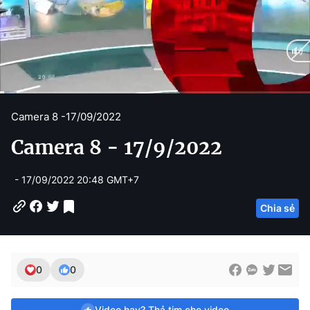
C
0:11
/
D
12:18
Camera 8 -
17/09/2022
u
u
Camera 8 - 17/9/2022
r
r
r
a
- 17/09/2022 20:48 GMT+7
e
t
Chia sẻ
n
i
t
o
T
n
0
0
i
m
Video hay? Thả tim cho video