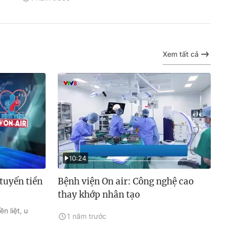
Xem tất cả
10:24
 tuyến tiền
Bệnh viện On air: Công nghệ cao
thay khớp nhân tạo
ền liệt, u
1 năm trước