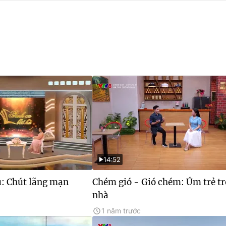
14:52
ủ: Chút lãng mạn
Chém gió - Gió chém: Úm trẻ t
nhà
1 năm trước