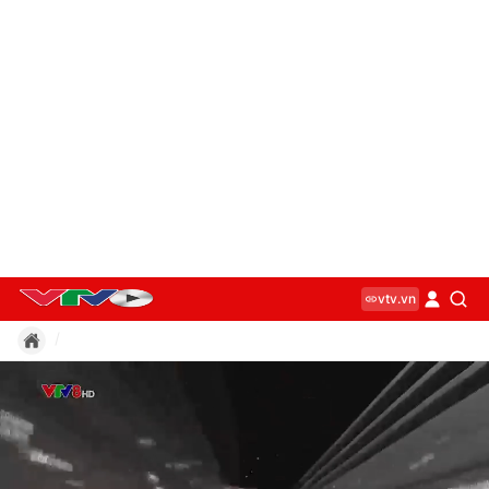
vtv.vn