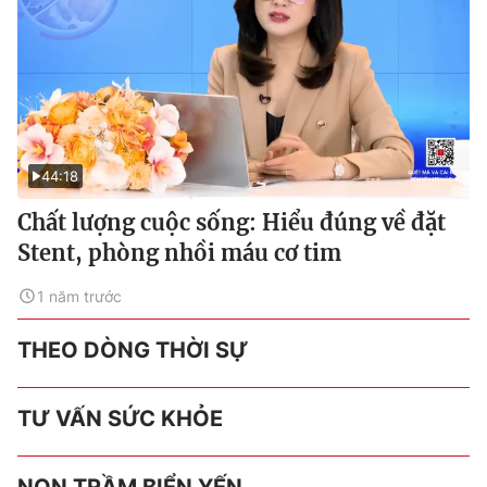
44:18
Chất lượng cuộc sống: Hiểu đúng về đặt
Stent, phòng nhồi máu cơ tim
1 năm trước
THEO DÒNG THỜI SỰ
TƯ VẤN SỨC KHỎE
NON TRẦM BIỂN YẾN