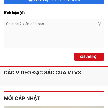
e
Bình luận
(
0
)
Gửi bình luận
CÁC VIDEO ĐẶC SẮC CỦA VTV8
MỚI CẬP NHẬT