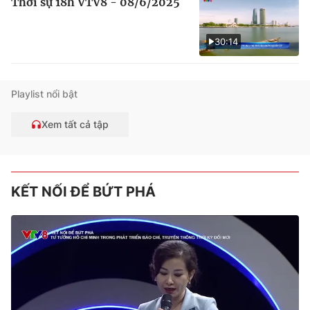
Thời sự 18h VTV8 - 08/6/2025
30:14
Playlist nổi bật
Xem tất cả tập
KẾT NỐI ĐỂ BỨT PHÁ