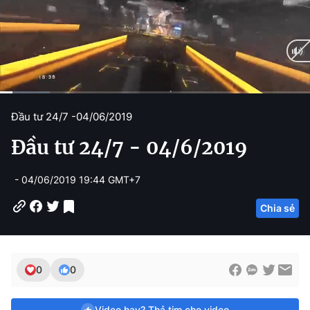
C
0:12
/
D
4:10
Đầu tư 24/7 -
04/06/2019
u
u
Đầu tư 24/7 - 04/6/2019
r
r
r
a
- 04/06/2019 19:44 GMT+7
e
t
Chia sẻ
n
i
t
o
T
n
0
0
i
m
Video hay? Thả tim cho video