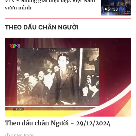
VTV - Những giai điệu đẹp: Việt Nam
vươn mình
51:33
THEO DẤU CHÂN NGƯỜI
Theo dấu chân Người - 29/12/2024
2 năm trước