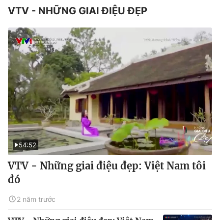
VTV - NHỮNG GIAI ĐIỆU ĐẸP
54:52
VTV - Những giai điệu đẹp: Việt Nam tôi
đó
2 năm trước