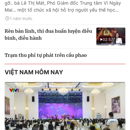
gỡ.. bà Lê Thị Mát, Phó Giám đốc Trung tâm Vì Ngày
Mai... một tổ chức xã hội hỗ trợ người yếu thế học...
1 năm trước
Rèn bản lĩnh, thi đua huấn luyện diễu
binh, diễu hành
02:57
Trạm thu phí tự phát trên cầu phao
VIỆT NAM HÔM NAY