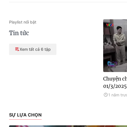
Playlist nổi bật
Tin tức
Xem tất cả 6 tập
Chuyện ch
01/3/2025
1 năm trư
SỰ LỰA CHỌN