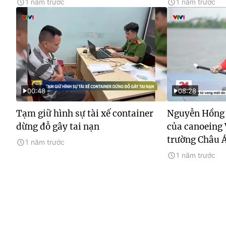
1 năm trước
1 năm trước
00:48
08:28
Tạm giữ hình sự tài xế container
Nguyễn Hồng 
dừng đỗ gây tai nạn
của canoeing 
trường Châu 
1 năm trước
1 năm trước