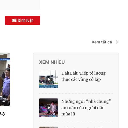
Gửi bình luận
Xem tất cả
XEM NHIỀU
Đắk Lắk: Tiếp tế lương
thực các vùng cô lập
Những ngôi “nhà chung”
an toàn của người dân
quy
mùa lũ