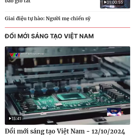
bao giờ tắt
01:00:55
Giai điệu tự hào: Người mẹ chiến sỹ
ĐỔI MỚI SÁNG TẠO VIỆT NAM
15:41
Đổi mới sáng tạo Việt Nam - 12/10/2024