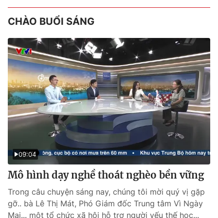
CHÀO BUỔI SÁNG
09:04
Mô hình dạy nghề thoát nghèo bền vững
Trong câu chuyện sáng nay, chúng tôi mời quý vị gặp
gỡ.. bà Lê Thị Mát, Phó Giám đốc Trung tâm Vì Ngày
Mai... một tổ chức xã hội hỗ trợ người yếu thế học...