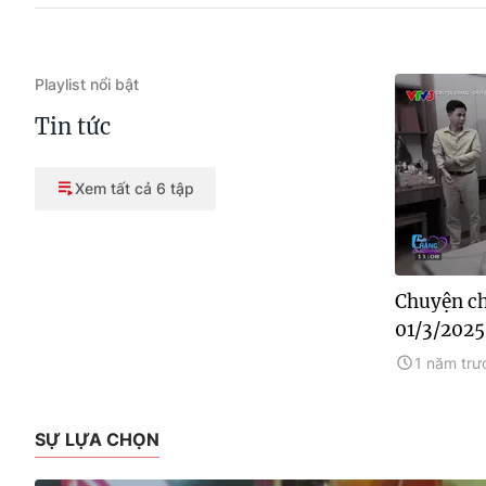
Playlist nổi bật
Tin tức
Xem tất cả 6 tập
Chuyện ch
01/3/2025
1 năm trư
SỰ LỰA CHỌN