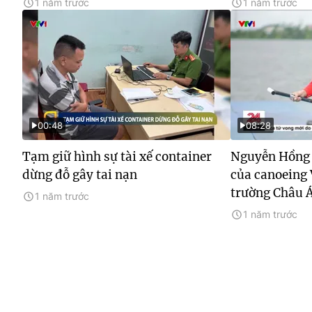
1 năm trước
1 năm trước
00:48
08:28
Tạm giữ hình sự tài xế container
Nguyễn Hồng 
dừng đỗ gây tai nạn
của canoeing 
trường Châu 
1 năm trước
1 năm trước