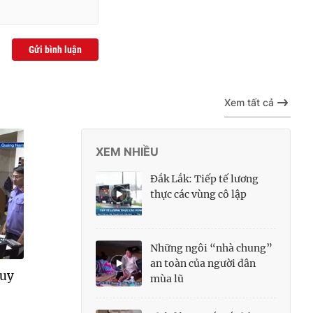
Gửi bình luận
Xem tất cả
XEM NHIỀU
Đắk Lắk: Tiếp tế lương
thực các vùng cô lập
Những ngôi “nhà chung”
an toàn của người dân
quy
mùa lũ