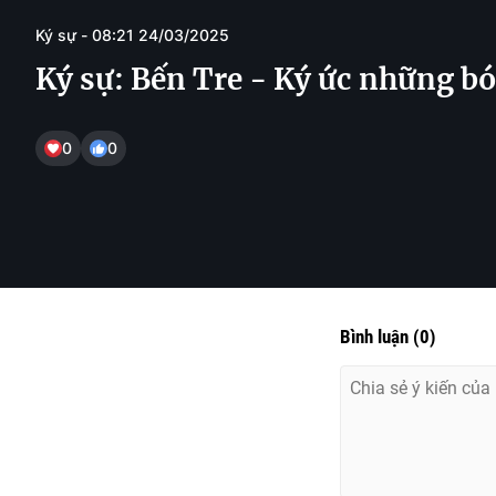
Ký sự - 08:21 24/03/2025
Ký sự: Bến Tre - Ký ức những b
0
0
Bình luận
(
0
)