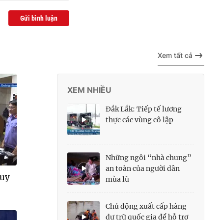
Gửi bình luận
Xem tất cả
XEM NHIỀU
Đắk Lắk: Tiếp tế lương
thực các vùng cô lập
Những ngôi “nhà chung”
an toàn của người dân
quy
mùa lũ
Chủ động xuất cấp hàng
dự trữ quốc gia để hỗ trợ