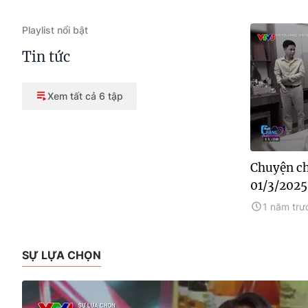
Playlist nổi bật
Tin tức
Xem tất cả 6 tập
Chuyện ch
01/3/2025
1 năm trư
SỰ LỰA CHỌN