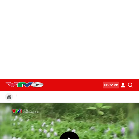
vtv.vn