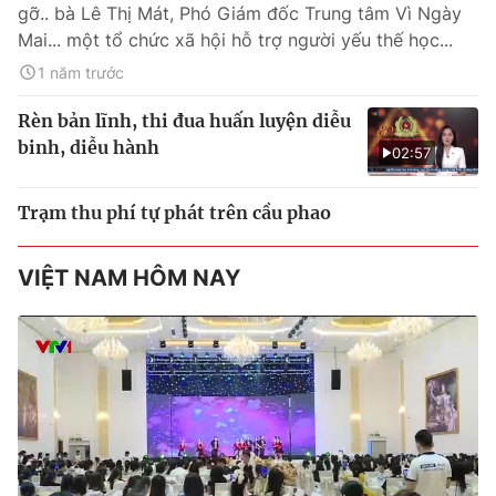
gỡ.. bà Lê Thị Mát, Phó Giám đốc Trung tâm Vì Ngày
Mai... một tổ chức xã hội hỗ trợ người yếu thế học...
1 năm trước
Rèn bản lĩnh, thi đua huấn luyện diễu
binh, diễu hành
02:57
Trạm thu phí tự phát trên cầu phao
VIỆT NAM HÔM NAY