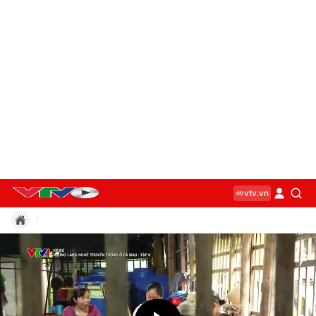
vtv.vn