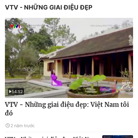
VTV - NHỮNG GIAI ĐIỆU ĐẸP
54:52
VTV - Những giai điệu đẹp: Việt Nam tôi
đó
2 năm trước