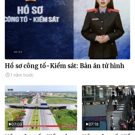
Hồ sơ công tố-Kiểm sát: Bản án tử hình
1 năm trước
07:03
07:18