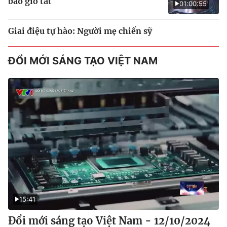
bao giờ tắt
01:00:55
Giai điệu tự hào: Người mẹ chiến sỹ
ĐỔI MỚI SÁNG TẠO VIỆT NAM
15:41
Đổi mới sáng tạo Việt Nam - 12/10/2024