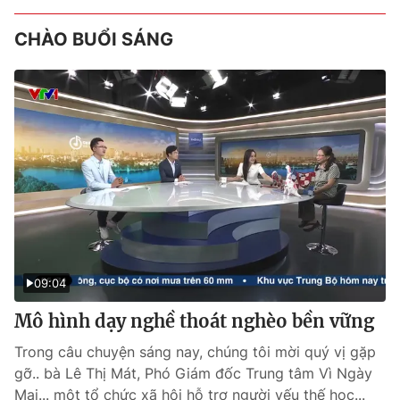
CHÀO BUỔI SÁNG
09:04
Mô hình dạy nghề thoát nghèo bền vững
Trong câu chuyện sáng nay, chúng tôi mời quý vị gặp
gỡ.. bà Lê Thị Mát, Phó Giám đốc Trung tâm Vì Ngày
Mai... một tổ chức xã hội hỗ trợ người yếu thế học...