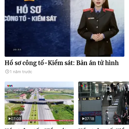
Hồ sơ công tố-Kiểm sát: Bản án tử hình
1 năm trước
07:03
07:18