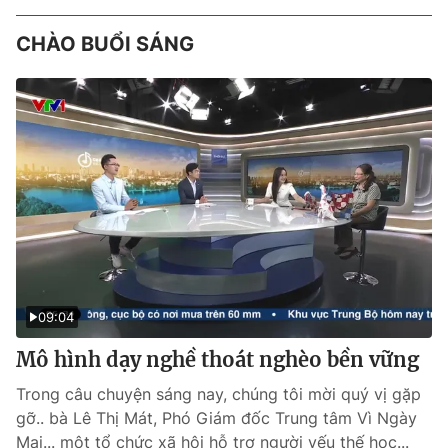
CHÀO BUỔI SÁNG
09:04
Mô hình dạy nghề thoát nghèo bền vững
Trong câu chuyện sáng nay, chúng tôi mời quý vị gặp
gỡ.. bà Lê Thị Mát, Phó Giám đốc Trung tâm Vì Ngày
Mai... một tổ chức xã hội hỗ trợ người yếu thế học...