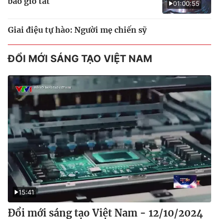
bao giờ tắt
01:00:55
Giai điệu tự hào: Người mẹ chiến sỹ
ĐỔI MỚI SÁNG TẠO VIỆT NAM
15:41
Đổi mới sáng tạo Việt Nam - 12/10/2024