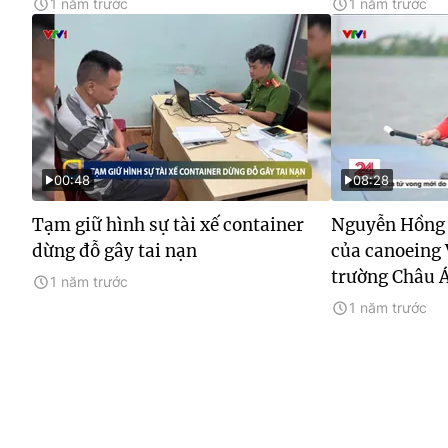
1 năm trước
1 năm trước
00:48
08:28
Tạm giữ hình sự tài xế container
Nguyễn Hồng 
dừng đỗ gây tai nạn
của canoeing 
trường Châu 
1 năm trước
1 năm trước