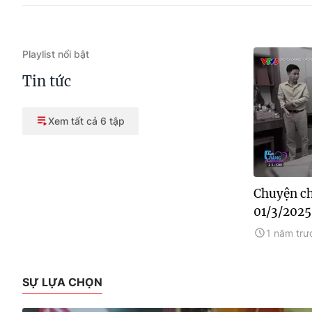
Playlist nổi bật
Tin tức
Xem tất cả 6 tập
Chuyện ch
01/3/2025
1 năm trư
SỰ LỰA CHỌN