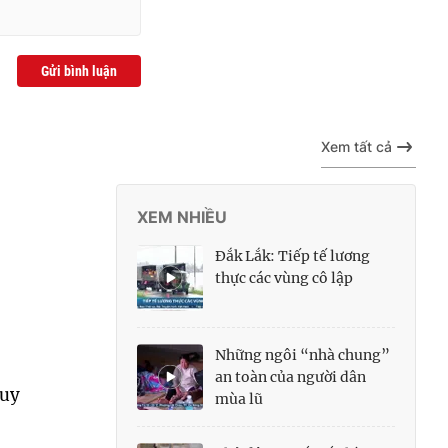
Gửi bình luận
Xem tất cả
XEM NHIỀU
Đắk Lắk: Tiếp tế lương
thực các vùng cô lập
Những ngôi “nhà chung”
an toàn của người dân
quy
mùa lũ