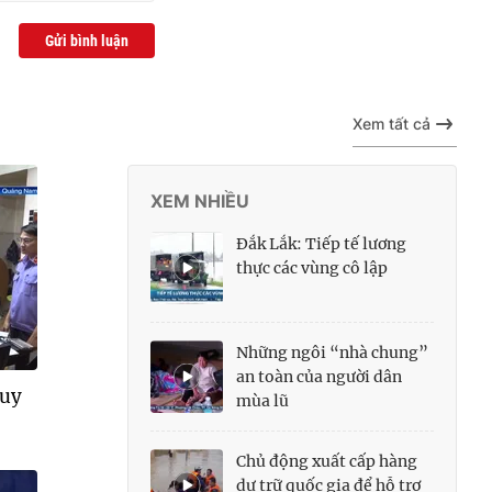
Gửi bình luận
Xem tất cả
XEM NHIỀU
Đắk Lắk: Tiếp tế lương
thực các vùng cô lập
Những ngôi “nhà chung”
an toàn của người dân
quy
mùa lũ
Chủ động xuất cấp hàng
dự trữ quốc gia để hỗ trợ