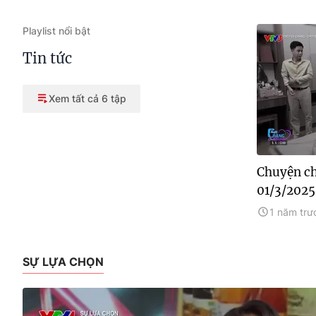
Playlist nổi bật
Tin tức
Xem tất cả 6 tập
Chuyện ch
01/3/2025
1 năm trư
SỰ LỰA CHỌN