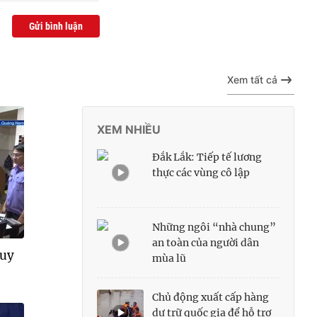
Gửi bình luận
Xem tất cả
XEM NHIỀU
Đắk Lắk: Tiếp tế lương
thực các vùng cô lập
Những ngôi “nhà chung”
an toàn của người dân
quy
mùa lũ
Chủ động xuất cấp hàng
dự trữ quốc gia để hỗ trợ