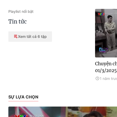
Playlist nổi bật
Tin tức
Xem tất cả 6 tập
Chuyện ch
01/3/2025
1 năm trư
SỰ LỰA CHỌN