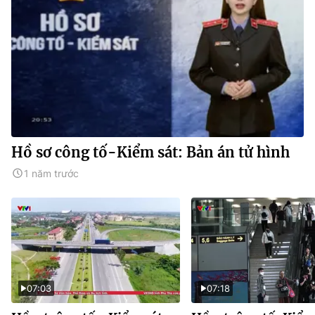
Hồ sơ công tố-Kiểm sát: Bản án tử hình
1 năm trước
07:03
07:18