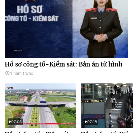
Hồ sơ công tố-Kiểm sát: Bản án tử hình
1 năm trước
07:03
07:18