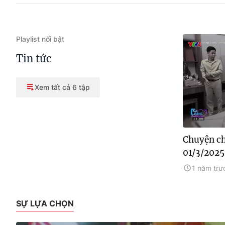
Playlist nổi bật
Tin tức
Xem tất cả 6 tập
Chuyện ch
01/3/2025
1 năm trư
SỰ LỰA CHỌN