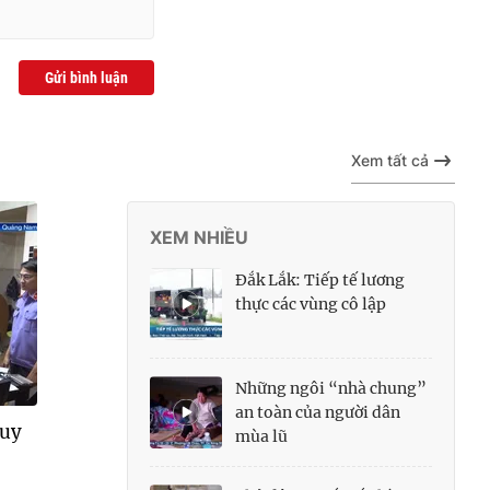
Gửi bình luận
Xem tất cả
XEM NHIỀU
Đắk Lắk: Tiếp tế lương
thực các vùng cô lập
Những ngôi “nhà chung”
an toàn của người dân
quy
mùa lũ