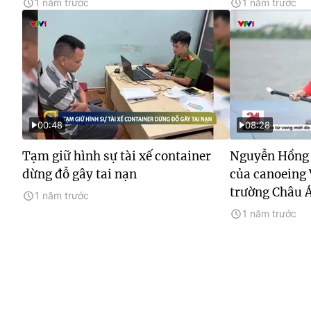
1 năm trước
1 năm trước
00:48
08:28
Tạm giữ hình sự tài xế container
Nguyễn Hồng 
dừng đỗ gây tai nạn
của canoeing 
trường Châu 
1 năm trước
1 năm trước