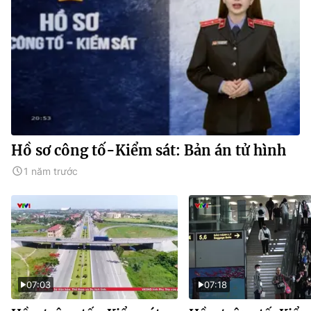
Hồ sơ công tố-Kiểm sát: Bản án tử hình
1 năm trước
07:03
07:18