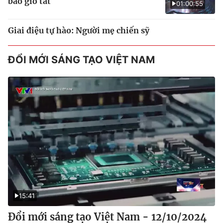
bao giờ tắt
01:00:55
Giai điệu tự hào: Người mẹ chiến sỹ
ĐỔI MỚI SÁNG TẠO VIỆT NAM
15:41
Đổi mới sáng tạo Việt Nam - 12/10/2024