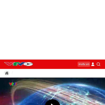
vtv.vn