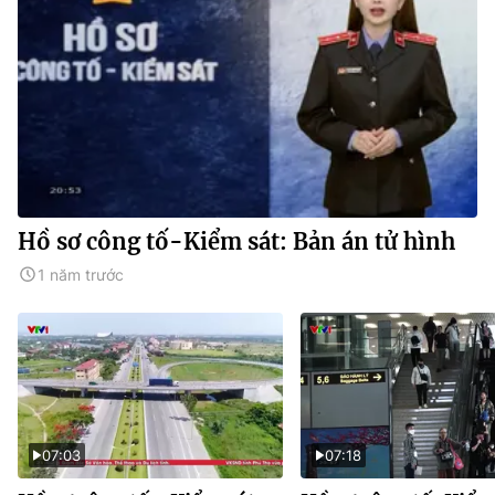
Hồ sơ công tố-Kiểm sát: Bản án tử hình
1 năm trước
07:03
07:18