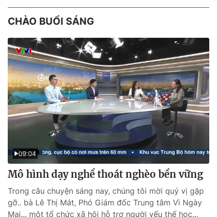
CHÀO BUỔI SÁNG
09:04
Mô hình dạy nghề thoát nghèo bền vững
Trong câu chuyện sáng nay, chúng tôi mời quý vị gặp
gỡ.. bà Lê Thị Mát, Phó Giám đốc Trung tâm Vì Ngày
Mai... một tổ chức xã hội hỗ trợ người yếu thế học...